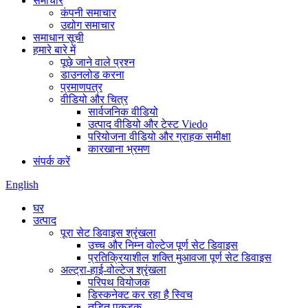
समाचार
कंपनी समाचार
उद्योग समाचार
समाधान सूची
हमारे बारे में
पूछे जाने वाले प्रश्न
डाउनलोड करना
प्रमाणपत्र
वीडियो और चित्र
सार्वजनिक वीडियो
उत्पाद वीडियो और टेस्ट Viedo
परियोजना वीडियो और ग्राहक समीक्षा
कारखाना भ्रमण
संपर्क करें
English
घर
उत्पाद
पूरा सेट डिवाइस श्रृंखला
उच्च और निम्न वोल्टेज पूर्ण सेट डिवाइस
प्रतिक्रियाशील शक्ति मुआवजा पूर्ण सेट डिवाइस
अल्ट्रा-हाई-वोल्टेज श्रृंखला
परिपथ वियोजक
डिस्कनेक्ट कर रहा है स्विच
तड़ित पकड़क