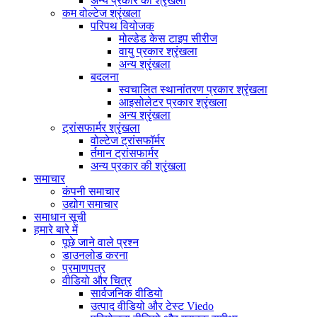
अन्य प्रकार की श्रृंखला
कम वोल्टेज श्रृंखला
परिपथ वियोजक
मोल्डेड केस टाइप सीरीज
वायु प्रकार श्रृंखला
अन्य श्रृंखला
बदलना
स्वचालित स्थानांतरण प्रकार श्रृंखला
आइसोलेटर प्रकार श्रृंखला
अन्य श्रृंखला
ट्रांसफार्मर श्रृंखला
वोल्टेज ट्रांसफॉर्मर
र्तमान ट्रांसफार्मर
अन्य प्रकार की श्रृंखला
समाचार
कंपनी समाचार
उद्योग समाचार
समाधान सूची
हमारे बारे में
पूछे जाने वाले प्रश्न
डाउनलोड करना
प्रमाणपत्र
वीडियो और चित्र
सार्वजनिक वीडियो
उत्पाद वीडियो और टेस्ट Viedo