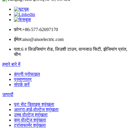
फ़ोन:
+86-577-62697170
ईमेल:
aiso@aisoelectric.com
पता:
6 # लिउजियांग रोड, लिउशी टाउन, वानजाउ सिटी, झेजियांग प्रांत,
चीन
हमारे बारे में
कंपनी प्रोफाइल
प्रमाणपत्र
संपर्क करें
उत्पादों
पूरा सेट डिवाइस श्रृंखला
अल्ट्रा-हाई-वोल्टेज श्रृंखला
उच्च वोल्टेज श्रृंखला
कम वोल्टेज श्रृंखला
ट्रांसफार्मर श्रृंखला