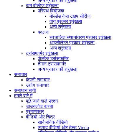
अन्य प्रकार की श्रृंखला
कम वोल्टेज श्रृंखला
परिपथ वियोजक
मोल्डेड केस टाइप सीरीज
वायु प्रकार श्रृंखला
अन्य श्रृंखला
बदलना
स्वचालित स्थानांतरण प्रकार श्रृंखला
आइसोलेटर प्रकार श्रृंखला
अन्य श्रृंखला
ट्रांसफार्मर श्रृंखला
वोल्टेज ट्रांसफॉर्मर
र्तमान ट्रांसफार्मर
अन्य प्रकार की श्रृंखला
समाचार
कंपनी समाचार
उद्योग समाचार
समाधान सूची
हमारे बारे में
पूछे जाने वाले प्रश्न
डाउनलोड करना
प्रमाणपत्र
वीडियो और चित्र
सार्वजनिक वीडियो
उत्पाद वीडियो और टेस्ट Viedo