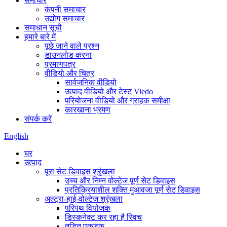
समाचार
कंपनी समाचार
उद्योग समाचार
समाधान सूची
हमारे बारे में
पूछे जाने वाले प्रश्न
डाउनलोड करना
प्रमाणपत्र
वीडियो और चित्र
सार्वजनिक वीडियो
उत्पाद वीडियो और टेस्ट Viedo
परियोजना वीडियो और ग्राहक समीक्षा
कारखाना भ्रमण
संपर्क करें
English
घर
उत्पाद
पूरा सेट डिवाइस श्रृंखला
उच्च और निम्न वोल्टेज पूर्ण सेट डिवाइस
प्रतिक्रियाशील शक्ति मुआवजा पूर्ण सेट डिवाइस
अल्ट्रा-हाई-वोल्टेज श्रृंखला
परिपथ वियोजक
डिस्कनेक्ट कर रहा है स्विच
तड़ित पकड़क