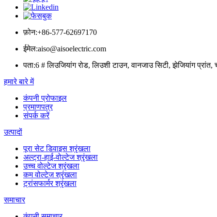
फ़ोन:
+86-577-62697170
ईमेल:
aiso@aisoelectric.com
पता:
6 # लिउजियांग रोड, लिउशी टाउन, वानजाउ सिटी, झेजियांग प्रांत, 
हमारे बारे में
कंपनी प्रोफाइल
प्रमाणपत्र
संपर्क करें
उत्पादों
पूरा सेट डिवाइस श्रृंखला
अल्ट्रा-हाई-वोल्टेज श्रृंखला
उच्च वोल्टेज श्रृंखला
कम वोल्टेज श्रृंखला
ट्रांसफार्मर श्रृंखला
समाचार
कंपनी समाचार