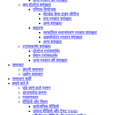
अन्य प्रकार की श्रृंखला
कम वोल्टेज श्रृंखला
परिपथ वियोजक
मोल्डेड केस टाइप सीरीज
वायु प्रकार श्रृंखला
अन्य श्रृंखला
बदलना
स्वचालित स्थानांतरण प्रकार श्रृंखला
आइसोलेटर प्रकार श्रृंखला
अन्य श्रृंखला
ट्रांसफार्मर श्रृंखला
वोल्टेज ट्रांसफॉर्मर
र्तमान ट्रांसफार्मर
अन्य प्रकार की श्रृंखला
समाचार
कंपनी समाचार
उद्योग समाचार
समाधान सूची
हमारे बारे में
पूछे जाने वाले प्रश्न
डाउनलोड करना
प्रमाणपत्र
वीडियो और चित्र
सार्वजनिक वीडियो
उत्पाद वीडियो और टेस्ट Viedo