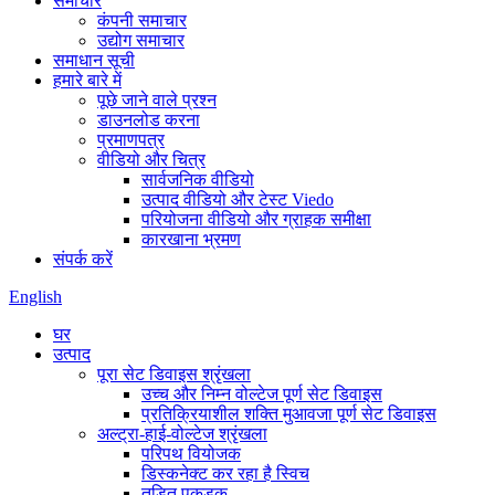
समाचार
कंपनी समाचार
उद्योग समाचार
समाधान सूची
हमारे बारे में
पूछे जाने वाले प्रश्न
डाउनलोड करना
प्रमाणपत्र
वीडियो और चित्र
सार्वजनिक वीडियो
उत्पाद वीडियो और टेस्ट Viedo
परियोजना वीडियो और ग्राहक समीक्षा
कारखाना भ्रमण
संपर्क करें
English
घर
उत्पाद
पूरा सेट डिवाइस श्रृंखला
उच्च और निम्न वोल्टेज पूर्ण सेट डिवाइस
प्रतिक्रियाशील शक्ति मुआवजा पूर्ण सेट डिवाइस
अल्ट्रा-हाई-वोल्टेज श्रृंखला
परिपथ वियोजक
डिस्कनेक्ट कर रहा है स्विच
तड़ित पकड़क