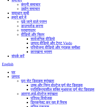
समाचार
कंपनी समाचार
उद्योग समाचार
समाधान सूची
हमारे बारे में
पूछे जाने वाले प्रश्न
डाउनलोड करना
प्रमाणपत्र
वीडियो और चित्र
सार्वजनिक वीडियो
उत्पाद वीडियो और टेस्ट Viedo
परियोजना वीडियो और ग्राहक समीक्षा
कारखाना भ्रमण
संपर्क करें
English
घर
उत्पाद
पूरा सेट डिवाइस श्रृंखला
उच्च और निम्न वोल्टेज पूर्ण सेट डिवाइस
प्रतिक्रियाशील शक्ति मुआवजा पूर्ण सेट डिवाइस
अल्ट्रा-हाई-वोल्टेज श्रृंखला
परिपथ वियोजक
डिस्कनेक्ट कर रहा है स्विच
तड़ित पकड़क