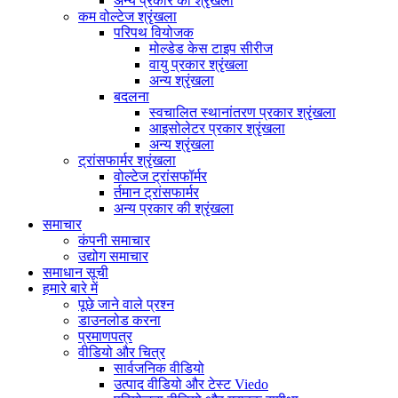
अन्य प्रकार की श्रृंखला
कम वोल्टेज श्रृंखला
परिपथ वियोजक
मोल्डेड केस टाइप सीरीज
वायु प्रकार श्रृंखला
अन्य श्रृंखला
बदलना
स्वचालित स्थानांतरण प्रकार श्रृंखला
आइसोलेटर प्रकार श्रृंखला
अन्य श्रृंखला
ट्रांसफार्मर श्रृंखला
वोल्टेज ट्रांसफॉर्मर
र्तमान ट्रांसफार्मर
अन्य प्रकार की श्रृंखला
समाचार
कंपनी समाचार
उद्योग समाचार
समाधान सूची
हमारे बारे में
पूछे जाने वाले प्रश्न
डाउनलोड करना
प्रमाणपत्र
वीडियो और चित्र
सार्वजनिक वीडियो
उत्पाद वीडियो और टेस्ट Viedo