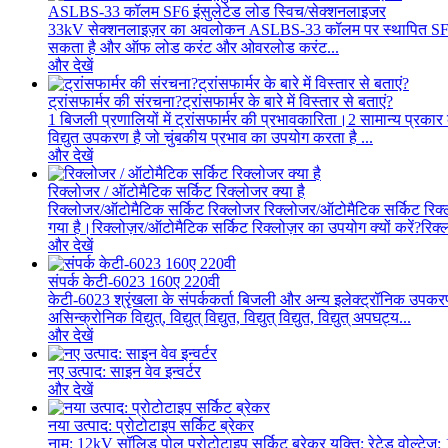
ASLBS-33 कॉलम SF6 इंसुलेटेड लोड स्विच/सेक्शनलाइजर
33kV सेक्शनलाइज़र का अवलोकन ASLBS-33 कॉलम पर स्थापित SF6 इंसुले
सकता है और ऑफ लोड करंट और ओवरलोड करंट...
और देखें
ट्रांसफार्मर की संरचना?ट्रांसफार्मर के बारे में विस्तार से बताएं?
1 बिजली प्रणालियों में ट्रांसफार्मर की प्रभावकारिता।2 सामान्य प्रकार
विद्युत उपकरण है जो चुंबकीय प्रभाव का उपयोग करता है ...
और देखें
रिक्लोजर / ऑटोमैटिक सर्किट रिक्लोजर क्या है
रिक्लोजर/ऑटोमैटिक सर्किट रिक्लोजर रिक्लोजर/ऑटोमैटिक सर्किट रिक
गया है।रिक्लोज़र/ऑटोमैटिक सर्किट रिक्लोज़र का उपयोग क्यों करें?रिक्
और देखें
संपर्क केटी-6023 160ए 220वी
केटी-6023 श्रृंखला के संपर्ककर्ता बिजली और अन्य इलेक्ट्रॉनिक उपकरण
असिन्क्रोनिक विद्युत्, विद्युत् विद्युत, विद्युत् विद्युत, विद्युत् अपघट्य...
और देखें
नए उत्पाद: साइन वेव इन्वर्टर
और देखें
नया उत्पाद: प्रोटोटाइप सर्किट ब्रेकर
नाम: 12kV सॉलिड पोल प्रोटोटाइप सर्किट ब्रेकर युक्ति: रेटेड वोल्टेज: 