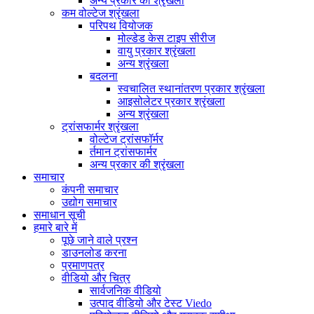
अन्य प्रकार की श्रृंखला
कम वोल्टेज श्रृंखला
परिपथ वियोजक
मोल्डेड केस टाइप सीरीज
वायु प्रकार श्रृंखला
अन्य श्रृंखला
बदलना
स्वचालित स्थानांतरण प्रकार श्रृंखला
आइसोलेटर प्रकार श्रृंखला
अन्य श्रृंखला
ट्रांसफार्मर श्रृंखला
वोल्टेज ट्रांसफॉर्मर
र्तमान ट्रांसफार्मर
अन्य प्रकार की श्रृंखला
समाचार
कंपनी समाचार
उद्योग समाचार
समाधान सूची
हमारे बारे में
पूछे जाने वाले प्रश्न
डाउनलोड करना
प्रमाणपत्र
वीडियो और चित्र
सार्वजनिक वीडियो
उत्पाद वीडियो और टेस्ट Viedo