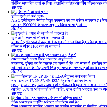
संबंधित माध्यमिक तारों के बिना।क्लोजिंग कॉइल/ओपनिंग कॉइल/अंडर वोल्
और देखें
यूकिंग ऐसो को क्यों चुना?
AISO इलेक्ट्रिक निर्यात विद्युत उपकरण का एक पेशेवर सप्लायर है।निर्यात 
उत्पादन ISO9001 के सख्त अनुसार किया जाता है और ...
और देखें
कुछ तो है, ध्यान से सोचने की जरूरत है!
बाजार में प्रतिस्पर्धा ने कई लोगों के मन को बदल दिया है।उचित मूल्य ब
कीमत में अंतर $100 तक हो सकता है।
और देखें
आपका सबसे अच्छा विद्युत उपकरण आपूर्तिकर्ता
नमस्कार, दुनिया भर के ग्राहक हम जानते हैं कि आप व्यस्त हैं, इसलिए क
और लंबे जीवन के लिए अपनी सिद्ध प्रतिष्ठा के लिए ग्राहकों का विश्वास ह
और देखें
नया डिज़ाइन 1P, 2P, 3P, 4P, 125A मैनुअल चेंजओवर स्विच
एएस (एम)-125 श्रृंखला स्थापना और संचालन मैनुअल सामान्य काम करन
आर्द्रता 50% से अधिक नहीं होनी चाहिए, उच्च सापेक्ष आर्द्रता कम पर अनुम
और देखें
जिंक ऑक्साइड लाइटिंग अरेस्टर लोकप्रिय क्यों है?
जिंक ऑक्साइड लाइटिंग अरेस्टर का उपयोग लाइटनिंग या स्विचिंग ऑपरेश