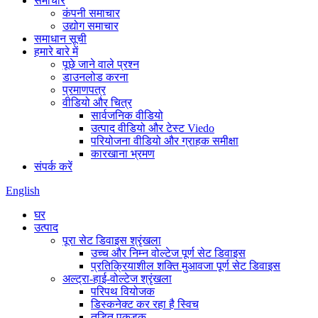
समाचार
कंपनी समाचार
उद्योग समाचार
समाधान सूची
हमारे बारे में
पूछे जाने वाले प्रश्न
डाउनलोड करना
प्रमाणपत्र
वीडियो और चित्र
सार्वजनिक वीडियो
उत्पाद वीडियो और टेस्ट Viedo
परियोजना वीडियो और ग्राहक समीक्षा
कारखाना भ्रमण
संपर्क करें
English
घर
उत्पाद
पूरा सेट डिवाइस श्रृंखला
उच्च और निम्न वोल्टेज पूर्ण सेट डिवाइस
प्रतिक्रियाशील शक्ति मुआवजा पूर्ण सेट डिवाइस
अल्ट्रा-हाई-वोल्टेज श्रृंखला
परिपथ वियोजक
डिस्कनेक्ट कर रहा है स्विच
तड़ित पकड़क