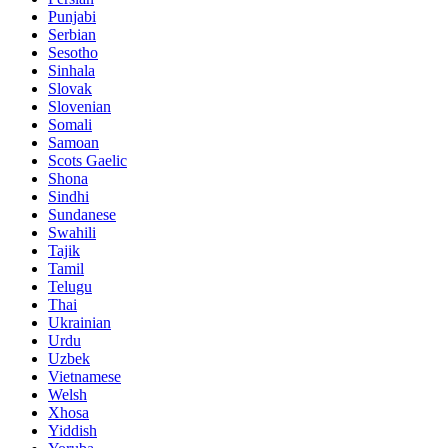
Punjabi
Serbian
Sesotho
Sinhala
Slovak
Slovenian
Somali
Samoan
Scots Gaelic
Shona
Sindhi
Sundanese
Swahili
Tajik
Tamil
Telugu
Thai
Ukrainian
Urdu
Uzbek
Vietnamese
Welsh
Xhosa
Yiddish