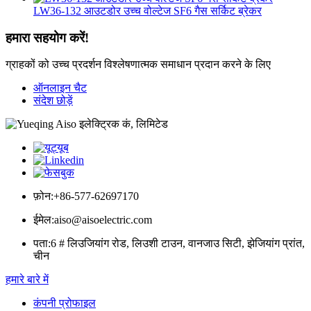
LW36-132 आउटडोर उच्च वोल्टेज SF6 गैस सर्किट ब्रेकर
हमारा सहयोग करें!
ग्राहकों को उच्च प्रदर्शन विश्लेषणात्मक समाधान प्रदान करने के लिए
ऑनलाइन चैट
संदेश छोड़ें
फ़ोन:
+86-577-62697170
ईमेल:
aiso@aisoelectric.com
पता:
6 # लिउजियांग रोड, लिउशी टाउन, वानजाउ सिटी, झेजियांग प्रांत,
चीन
हमारे बारे में
कंपनी प्रोफाइल