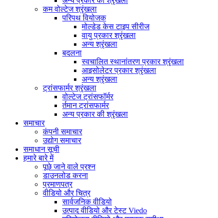
अन्य प्रकार की श्रृंखला
कम वोल्टेज श्रृंखला
परिपथ वियोजक
मोल्डेड केस टाइप सीरीज
वायु प्रकार श्रृंखला
अन्य श्रृंखला
बदलना
स्वचालित स्थानांतरण प्रकार श्रृंखला
आइसोलेटर प्रकार श्रृंखला
अन्य श्रृंखला
ट्रांसफार्मर श्रृंखला
वोल्टेज ट्रांसफॉर्मर
र्तमान ट्रांसफार्मर
अन्य प्रकार की श्रृंखला
समाचार
कंपनी समाचार
उद्योग समाचार
समाधान सूची
हमारे बारे में
पूछे जाने वाले प्रश्न
डाउनलोड करना
प्रमाणपत्र
वीडियो और चित्र
सार्वजनिक वीडियो
उत्पाद वीडियो और टेस्ट Viedo