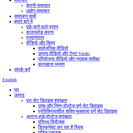
समाचार
कंपनी समाचार
उद्योग समाचार
समाधान सूची
हमारे बारे में
पूछे जाने वाले प्रश्न
डाउनलोड करना
प्रमाणपत्र
वीडियो और चित्र
सार्वजनिक वीडियो
उत्पाद वीडियो और टेस्ट Viedo
परियोजना वीडियो और ग्राहक समीक्षा
कारखाना भ्रमण
संपर्क करें
English
घर
उत्पाद
पूरा सेट डिवाइस श्रृंखला
उच्च और निम्न वोल्टेज पूर्ण सेट डिवाइस
प्रतिक्रियाशील शक्ति मुआवजा पूर्ण सेट डिवाइस
अल्ट्रा-हाई-वोल्टेज श्रृंखला
परिपथ वियोजक
डिस्कनेक्ट कर रहा है स्विच
तड़ित पकड़क