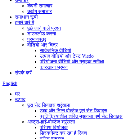
समाचार
कंपनी समाचार
उद्योग समाचार
समाधान सूची
हमारे बारे में
पूछे जाने वाले प्रश्न
डाउनलोड करना
प्रमाणपत्र
वीडियो और चित्र
सार्वजनिक वीडियो
उत्पाद वीडियो और टेस्ट Viedo
परियोजना वीडियो और ग्राहक समीक्षा
कारखाना भ्रमण
संपर्क करें
English
घर
उत्पाद
पूरा सेट डिवाइस श्रृंखला
उच्च और निम्न वोल्टेज पूर्ण सेट डिवाइस
प्रतिक्रियाशील शक्ति मुआवजा पूर्ण सेट डिवाइस
अल्ट्रा-हाई-वोल्टेज श्रृंखला
परिपथ वियोजक
डिस्कनेक्ट कर रहा है स्विच
तड़ित पकड़क