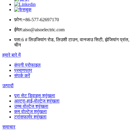
फ़ोन:
+86-577-62697170
ईमेल:
aiso@aisoelectric.com
पता:
6 # लिउजियांग रोड, लिउशी टाउन, वानजाउ सिटी, झेजियांग प्रांत,
चीन
हमारे बारे में
कंपनी प्रोफाइल
प्रमाणपत्र
संपर्क करें
उत्पादों
पूरा सेट डिवाइस श्रृंखला
अल्ट्रा-हाई-वोल्टेज श्रृंखला
उच्च वोल्टेज श्रृंखला
कम वोल्टेज श्रृंखला
ट्रांसफार्मर श्रृंखला
समाचार