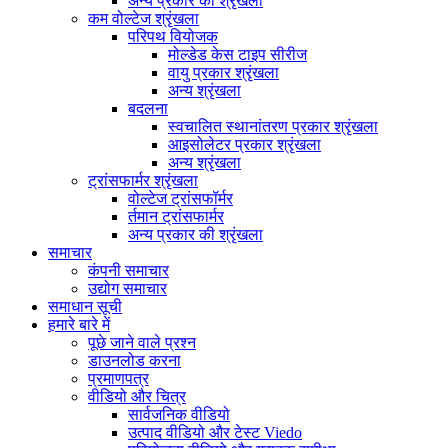
अन्य प्रकार की श्रृंखला
कम वोल्टेज श्रृंखला
परिपथ वियोजक
मोल्डेड केस टाइप सीरीज
वायु प्रकार श्रृंखला
अन्य श्रृंखला
बदलना
स्वचालित स्थानांतरण प्रकार श्रृंखला
आइसोलेटर प्रकार श्रृंखला
अन्य श्रृंखला
ट्रांसफार्मर श्रृंखला
वोल्टेज ट्रांसफॉर्मर
र्तमान ट्रांसफार्मर
अन्य प्रकार की श्रृंखला
समाचार
कंपनी समाचार
उद्योग समाचार
समाधान सूची
हमारे बारे में
पूछे जाने वाले प्रश्न
डाउनलोड करना
प्रमाणपत्र
वीडियो और चित्र
सार्वजनिक वीडियो
उत्पाद वीडियो और टेस्ट Viedo