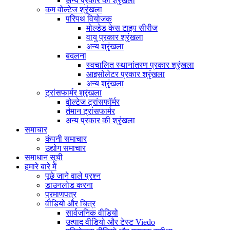
अन्य प्रकार की श्रृंखला
कम वोल्टेज श्रृंखला
परिपथ वियोजक
मोल्डेड केस टाइप सीरीज
वायु प्रकार श्रृंखला
अन्य श्रृंखला
बदलना
स्वचालित स्थानांतरण प्रकार श्रृंखला
आइसोलेटर प्रकार श्रृंखला
अन्य श्रृंखला
ट्रांसफार्मर श्रृंखला
वोल्टेज ट्रांसफॉर्मर
र्तमान ट्रांसफार्मर
अन्य प्रकार की श्रृंखला
समाचार
कंपनी समाचार
उद्योग समाचार
समाधान सूची
हमारे बारे में
पूछे जाने वाले प्रश्न
डाउनलोड करना
प्रमाणपत्र
वीडियो और चित्र
सार्वजनिक वीडियो
उत्पाद वीडियो और टेस्ट Viedo