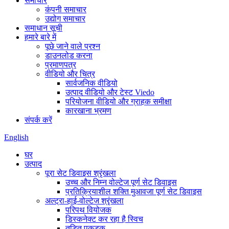
समाचार
कंपनी समाचार
उद्योग समाचार
समाधान सूची
हमारे बारे में
पूछे जाने वाले प्रश्न
डाउनलोड करना
प्रमाणपत्र
वीडियो और चित्र
सार्वजनिक वीडियो
उत्पाद वीडियो और टेस्ट Viedo
परियोजना वीडियो और ग्राहक समीक्षा
कारखाना भ्रमण
संपर्क करें
English
घर
उत्पाद
पूरा सेट डिवाइस श्रृंखला
उच्च और निम्न वोल्टेज पूर्ण सेट डिवाइस
प्रतिक्रियाशील शक्ति मुआवजा पूर्ण सेट डिवाइस
अल्ट्रा-हाई-वोल्टेज श्रृंखला
परिपथ वियोजक
डिस्कनेक्ट कर रहा है स्विच
तड़ित पकड़क