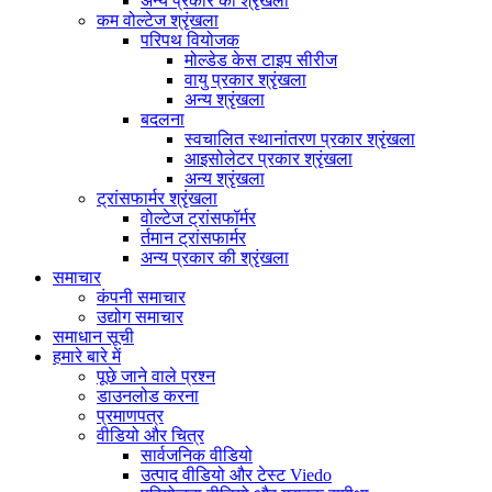
अन्य प्रकार की श्रृंखला
कम वोल्टेज श्रृंखला
परिपथ वियोजक
मोल्डेड केस टाइप सीरीज
वायु प्रकार श्रृंखला
अन्य श्रृंखला
बदलना
स्वचालित स्थानांतरण प्रकार श्रृंखला
आइसोलेटर प्रकार श्रृंखला
अन्य श्रृंखला
ट्रांसफार्मर श्रृंखला
वोल्टेज ट्रांसफॉर्मर
र्तमान ट्रांसफार्मर
अन्य प्रकार की श्रृंखला
समाचार
कंपनी समाचार
उद्योग समाचार
समाधान सूची
हमारे बारे में
पूछे जाने वाले प्रश्न
डाउनलोड करना
प्रमाणपत्र
वीडियो और चित्र
सार्वजनिक वीडियो
उत्पाद वीडियो और टेस्ट Viedo