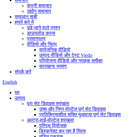
समाचार
कंपनी समाचार
उद्योग समाचार
समाधान सूची
हमारे बारे में
पूछे जाने वाले प्रश्न
डाउनलोड करना
प्रमाणपत्र
वीडियो और चित्र
सार्वजनिक वीडियो
उत्पाद वीडियो और टेस्ट Viedo
परियोजना वीडियो और ग्राहक समीक्षा
कारखाना भ्रमण
संपर्क करें
English
घर
उत्पाद
पूरा सेट डिवाइस श्रृंखला
उच्च और निम्न वोल्टेज पूर्ण सेट डिवाइस
प्रतिक्रियाशील शक्ति मुआवजा पूर्ण सेट डिवाइस
अल्ट्रा-हाई-वोल्टेज श्रृंखला
परिपथ वियोजक
डिस्कनेक्ट कर रहा है स्विच
तड़ित पकड़क