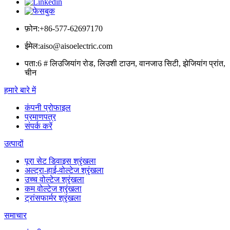
फ़ोन:
+86-577-62697170
ईमेल:
aiso@aisoelectric.com
पता:
6 # लिउजियांग रोड, लिउशी टाउन, वानजाउ सिटी, झेजियांग प्रांत,
चीन
हमारे बारे में
कंपनी प्रोफाइल
प्रमाणपत्र
संपर्क करें
उत्पादों
पूरा सेट डिवाइस श्रृंखला
अल्ट्रा-हाई-वोल्टेज श्रृंखला
उच्च वोल्टेज श्रृंखला
कम वोल्टेज श्रृंखला
ट्रांसफार्मर श्रृंखला
समाचार