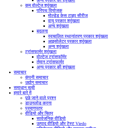
अन्य प्रकार की श्रृंखला
कम वोल्टेज श्रृंखला
परिपथ वियोजक
मोल्डेड केस टाइप सीरीज
वायु प्रकार श्रृंखला
अन्य श्रृंखला
बदलना
स्वचालित स्थानांतरण प्रकार श्रृंखला
आइसोलेटर प्रकार श्रृंखला
अन्य श्रृंखला
ट्रांसफार्मर श्रृंखला
वोल्टेज ट्रांसफॉर्मर
र्तमान ट्रांसफार्मर
अन्य प्रकार की श्रृंखला
समाचार
कंपनी समाचार
उद्योग समाचार
समाधान सूची
हमारे बारे में
पूछे जाने वाले प्रश्न
डाउनलोड करना
प्रमाणपत्र
वीडियो और चित्र
सार्वजनिक वीडियो
उत्पाद वीडियो और टेस्ट Viedo