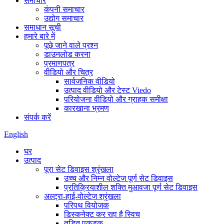
समाचार
कंपनी समाचार
उद्योग समाचार
समाधान सूची
हमारे बारे में
पूछे जाने वाले प्रश्न
डाउनलोड करना
प्रमाणपत्र
वीडियो और चित्र
सार्वजनिक वीडियो
उत्पाद वीडियो और टेस्ट Viedo
परियोजना वीडियो और ग्राहक समीक्षा
कारखाना भ्रमण
संपर्क करें
English
घर
उत्पाद
पूरा सेट डिवाइस श्रृंखला
उच्च और निम्न वोल्टेज पूर्ण सेट डिवाइस
प्रतिक्रियाशील शक्ति मुआवजा पूर्ण सेट डिवाइस
अल्ट्रा-हाई-वोल्टेज श्रृंखला
परिपथ वियोजक
डिस्कनेक्ट कर रहा है स्विच
तड़ित पकड़क