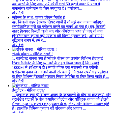
कम करने के लिए पावर फ्रीक्वेंसी एसी 50 हर्ट्ज पावर सिस्टम में
समानांतर कनेक्शन के लिए उपयुक्त हैं। पर्यावरण...
और देखें
एटीएस के साथ, बेहतर जीवन निर्बाध है
बूम, बिजली बाहर है!अगर लिफ्ट आधी है तो मुझे क्या करना चाहिए?
मनोवैज्ञानिक गुणों का परीक्षण करने का समय आ गया है।बूम, बिजली
बाहर है!अगर बिजली चली जाए और ऑपरेशन आधा हो जाए तो क्या
होगा?भगवान कृपया मुझे प्रकाश की किरण प्रदान करें।अरे बाप रे!
बुद्धिमान समय में, हमें दे...
और देखें
संपर्क बॉक्स – भौतिक तत्व!!!
1. कॉन्टैक्ट बॉक्स क्या है?संपर्क बॉक्स का उपयोग विभिन्न हैंडकार्ट
स्विच कैबिनेट के लिए इस शर्त के तहत किया जाता है कि ऊंचाई
1000M से अधिक न हो।संपर्क बॉक्स एक एपॉक्सी राल एपीजी
प्रक्रिया दबाव जेल बनाने वाली संरचना है, जिसका उपयोग इन्सुलेशन
के लिए विभिन्न हैंडकार्ट प्रकार स्विच कैबिनेट के लिए किया जाता है ...
और देखें
इंसुलेटर - भौतिक तत्व?
1. कुचालक क्या है?विभिन्न क्षमता के कंडक्टरों के बीच या कंडक्टरों और
ग्राउंडेड घटकों के बीच स्थापित वोल्टेज और यांत्रिक तनाव को झेलने
में सक्षम एक उपकरण।कई प्रकार के इंसुलेटर और विभिन्न आकार होते
हैं।हालांकि विभिन्न प्रकार की संरचना और आकार ...
और देखें