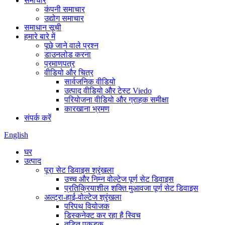
समाचार
कंपनी समाचार
उद्योग समाचार
समाधान सूची
हमारे बारे में
पूछे जाने वाले प्रश्न
डाउनलोड करना
प्रमाणपत्र
वीडियो और चित्र
सार्वजनिक वीडियो
उत्पाद वीडियो और टेस्ट Viedo
परियोजना वीडियो और ग्राहक समीक्षा
कारखाना भ्रमण
संपर्क करें
English
घर
उत्पाद
पूरा सेट डिवाइस श्रृंखला
उच्च और निम्न वोल्टेज पूर्ण सेट डिवाइस
प्रतिक्रियाशील शक्ति मुआवजा पूर्ण सेट डिवाइस
अल्ट्रा-हाई-वोल्टेज श्रृंखला
परिपथ वियोजक
डिस्कनेक्ट कर रहा है स्विच
तड़ित पकड़क