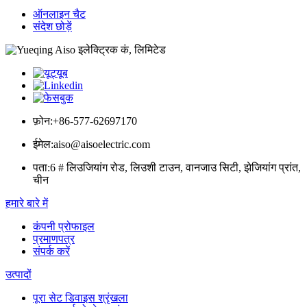
ऑनलाइन चैट
संदेश छोड़ें
फ़ोन:
+86-577-62697170
ईमेल:
aiso@aisoelectric.com
पता:
6 # लिउजियांग रोड, लिउशी टाउन, वानजाउ सिटी, झेजियांग प्रांत,
चीन
हमारे बारे में
कंपनी प्रोफाइल
प्रमाणपत्र
संपर्क करें
उत्पादों
पूरा सेट डिवाइस श्रृंखला