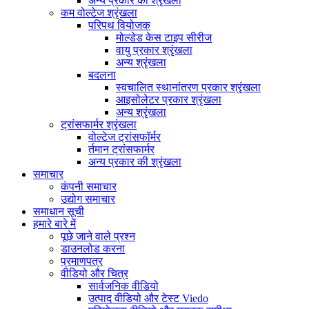
अन्य प्रकार की श्रृंखला
कम वोल्टेज श्रृंखला
परिपथ वियोजक
मोल्डेड केस टाइप सीरीज
वायु प्रकार श्रृंखला
अन्य श्रृंखला
बदलना
स्वचालित स्थानांतरण प्रकार श्रृंखला
आइसोलेटर प्रकार श्रृंखला
अन्य श्रृंखला
ट्रांसफार्मर श्रृंखला
वोल्टेज ट्रांसफॉर्मर
र्तमान ट्रांसफार्मर
अन्य प्रकार की श्रृंखला
समाचार
कंपनी समाचार
उद्योग समाचार
समाधान सूची
हमारे बारे में
पूछे जाने वाले प्रश्न
डाउनलोड करना
प्रमाणपत्र
वीडियो और चित्र
सार्वजनिक वीडियो
उत्पाद वीडियो और टेस्ट Viedo