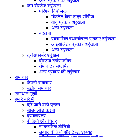
अन्य प्रकार की श्रृंखला
कम वोल्टेज श्रृंखला
परिपथ वियोजक
मोल्डेड केस टाइप सीरीज
वायु प्रकार श्रृंखला
अन्य श्रृंखला
बदलना
स्वचालित स्थानांतरण प्रकार श्रृंखला
आइसोलेटर प्रकार श्रृंखला
अन्य श्रृंखला
ट्रांसफार्मर श्रृंखला
वोल्टेज ट्रांसफॉर्मर
र्तमान ट्रांसफार्मर
अन्य प्रकार की श्रृंखला
समाचार
कंपनी समाचार
उद्योग समाचार
समाधान सूची
हमारे बारे में
पूछे जाने वाले प्रश्न
डाउनलोड करना
प्रमाणपत्र
वीडियो और चित्र
सार्वजनिक वीडियो
उत्पाद वीडियो और टेस्ट Viedo