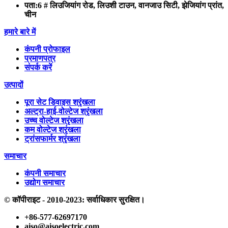
पता:
6 # लिउजियांग रोड, लिउशी टाउन, वानजाउ सिटी, झेजियांग प्रांत,
चीन
हमारे बारे में
कंपनी प्रोफाइल
प्रमाणपत्र
संपर्क करें
उत्पादों
पूरा सेट डिवाइस श्रृंखला
अल्ट्रा-हाई-वोल्टेज श्रृंखला
उच्च वोल्टेज श्रृंखला
कम वोल्टेज श्रृंखला
ट्रांसफार्मर श्रृंखला
समाचार
कंपनी समाचार
उद्योग समाचार
© कॉपीराइट - 2010-2023: सर्वाधिकार सुरक्षित।
+86-577-62697170
aiso@aisoelectric.com