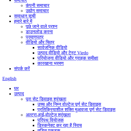
समाचार
कंपनी समाचार
उद्योग समाचार
समाधान सूची
हमारे बारे में
पूछे जाने वाले प्रश्न
डाउनलोड करना
प्रमाणपत्र
वीडियो और चित्र
सार्वजनिक वीडियो
उत्पाद वीडियो और टेस्ट Viedo
परियोजना वीडियो और ग्राहक समीक्षा
कारखाना भ्रमण
संपर्क करें
English
घर
उत्पाद
पूरा सेट डिवाइस श्रृंखला
उच्च और निम्न वोल्टेज पूर्ण सेट डिवाइस
प्रतिक्रियाशील शक्ति मुआवजा पूर्ण सेट डिवाइस
अल्ट्रा-हाई-वोल्टेज श्रृंखला
परिपथ वियोजक
डिस्कनेक्ट कर रहा है स्विच
तड़ित पकड़क