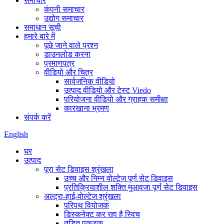
समाचार
कंपनी समाचार
उद्योग समाचार
समाधान सूची
हमारे बारे में
पूछे जाने वाले प्रश्न
डाउनलोड करना
प्रमाणपत्र
वीडियो और चित्र
सार्वजनिक वीडियो
उत्पाद वीडियो और टेस्ट Viedo
परियोजना वीडियो और ग्राहक समीक्षा
कारखाना भ्रमण
संपर्क करें
English
घर
उत्पाद
पूरा सेट डिवाइस श्रृंखला
उच्च और निम्न वोल्टेज पूर्ण सेट डिवाइस
प्रतिक्रियाशील शक्ति मुआवजा पूर्ण सेट डिवाइस
अल्ट्रा-हाई-वोल्टेज श्रृंखला
परिपथ वियोजक
डिस्कनेक्ट कर रहा है स्विच
तड़ित पकड़क