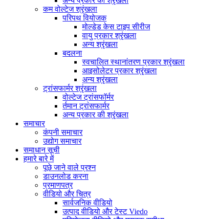
अन्य प्रकार की श्रृंखला
कम वोल्टेज श्रृंखला
परिपथ वियोजक
मोल्डेड केस टाइप सीरीज
वायु प्रकार श्रृंखला
अन्य श्रृंखला
बदलना
स्वचालित स्थानांतरण प्रकार श्रृंखला
आइसोलेटर प्रकार श्रृंखला
अन्य श्रृंखला
ट्रांसफार्मर श्रृंखला
वोल्टेज ट्रांसफॉर्मर
र्तमान ट्रांसफार्मर
अन्य प्रकार की श्रृंखला
समाचार
कंपनी समाचार
उद्योग समाचार
समाधान सूची
हमारे बारे में
पूछे जाने वाले प्रश्न
डाउनलोड करना
प्रमाणपत्र
वीडियो और चित्र
सार्वजनिक वीडियो
उत्पाद वीडियो और टेस्ट Viedo