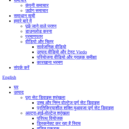
समाचार
कंपनी समाचार
उद्योग समाचार
समाधान सूची
हमारे बारे में
पूछे जाने वाले प्रश्न
डाउनलोड करना
प्रमाणपत्र
वीडियो और चित्र
सार्वजनिक वीडियो
उत्पाद वीडियो और टेस्ट Viedo
परियोजना वीडियो और ग्राहक समीक्षा
कारखाना भ्रमण
संपर्क करें
English
घर
उत्पाद
पूरा सेट डिवाइस श्रृंखला
उच्च और निम्न वोल्टेज पूर्ण सेट डिवाइस
प्रतिक्रियाशील शक्ति मुआवजा पूर्ण सेट डिवाइस
अल्ट्रा-हाई-वोल्टेज श्रृंखला
परिपथ वियोजक
डिस्कनेक्ट कर रहा है स्विच
तड़ित पकड़क