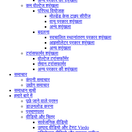
अन्य प्रकार की श्रृंखला
कम वोल्टेज श्रृंखला
परिपथ वियोजक
मोल्डेड केस टाइप सीरीज
वायु प्रकार श्रृंखला
अन्य श्रृंखला
बदलना
स्वचालित स्थानांतरण प्रकार श्रृंखला
आइसोलेटर प्रकार श्रृंखला
अन्य श्रृंखला
ट्रांसफार्मर श्रृंखला
वोल्टेज ट्रांसफॉर्मर
र्तमान ट्रांसफार्मर
अन्य प्रकार की श्रृंखला
समाचार
कंपनी समाचार
उद्योग समाचार
समाधान सूची
हमारे बारे में
पूछे जाने वाले प्रश्न
डाउनलोड करना
प्रमाणपत्र
वीडियो और चित्र
सार्वजनिक वीडियो
उत्पाद वीडियो और टेस्ट Viedo