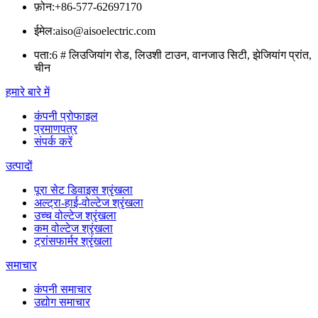
फ़ोन:
+86-577-62697170
ईमेल:
aiso@aisoelectric.com
पता:
6 # लिउजियांग रोड, लिउशी टाउन, वानजाउ सिटी, झेजियांग प्रांत,
चीन
हमारे बारे में
कंपनी प्रोफाइल
प्रमाणपत्र
संपर्क करें
उत्पादों
पूरा सेट डिवाइस श्रृंखला
अल्ट्रा-हाई-वोल्टेज श्रृंखला
उच्च वोल्टेज श्रृंखला
कम वोल्टेज श्रृंखला
ट्रांसफार्मर श्रृंखला
समाचार
कंपनी समाचार
उद्योग समाचार