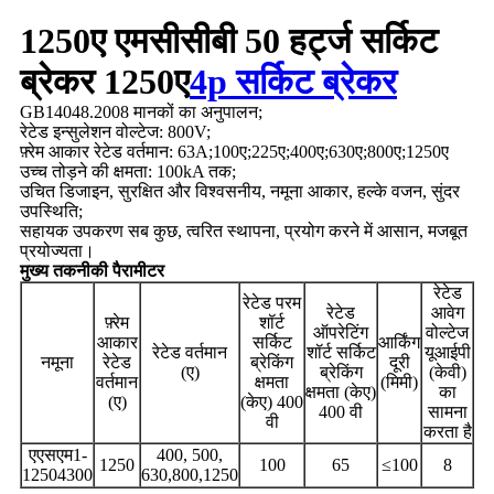
1250ए एमसीसीबी 50 हर्ट्ज सर्किट
ब्रेकर 1250ए
4p सर्किट ब्रेकर
GB14048.2008 मानकों का अनुपालन;
रेटेड इन्सुलेशन वोल्टेज: 800V;
फ़्रेम आकार रेटेड वर्तमान: 63A;100ए;225ए;400ए;630ए;800ए;1250ए
उच्च तोड़ने की क्षमता: 100kA तक;
उचित डिजाइन, सुरक्षित और विश्वसनीय, नमूना आकार, हल्के वजन, सुंदर
उपस्थिति;
सहायक उपकरण सब कुछ, त्वरित स्थापना, प्रयोग करने में आसान, मजबूत
प्रयोज्यता।
मुख्य तकनीकी पैरामीटर
रेटेड
रेटेड परम
रेटेड
आवेग
फ़्रेम
शॉर्ट
ऑपरेटिंग
वोल्टेज
आकार
सर्किट
आर्किंग
रेटेड वर्तमान
शॉर्ट सर्किट
यूआईपी
नमूना
रेटेड
ब्रेकिंग
दूरी
(ए)
ब्रेकिंग
(केवी)
वर्तमान
क्षमता
(मिमी)
क्षमता (केए)
का
(ए)
(केए) 400
400 वी
सामना
वी
करता है
एएसएम1-
400, 500,
1250
100
65
≤100
8
12504300
630,800,1250