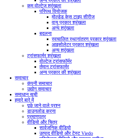
अन्य प्रकार की श्रृंखला
कम वोल्टेज श्रृंखला
परिपथ वियोजक
मोल्डेड केस टाइप सीरीज
वायु प्रकार श्रृंखला
अन्य श्रृंखला
बदलना
स्वचालित स्थानांतरण प्रकार श्रृंखला
आइसोलेटर प्रकार श्रृंखला
अन्य श्रृंखला
ट्रांसफार्मर श्रृंखला
वोल्टेज ट्रांसफॉर्मर
र्तमान ट्रांसफार्मर
अन्य प्रकार की श्रृंखला
समाचार
कंपनी समाचार
उद्योग समाचार
समाधान सूची
हमारे बारे में
पूछे जाने वाले प्रश्न
डाउनलोड करना
प्रमाणपत्र
वीडियो और चित्र
सार्वजनिक वीडियो
उत्पाद वीडियो और टेस्ट Viedo