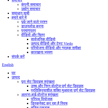
समाचार
कंपनी समाचार
उद्योग समाचार
समाधान सूची
हमारे बारे में
पूछे जाने वाले प्रश्न
डाउनलोड करना
प्रमाणपत्र
वीडियो और चित्र
सार्वजनिक वीडियो
उत्पाद वीडियो और टेस्ट Viedo
परियोजना वीडियो और ग्राहक समीक्षा
कारखाना भ्रमण
संपर्क करें
English
घर
उत्पाद
पूरा सेट डिवाइस श्रृंखला
उच्च और निम्न वोल्टेज पूर्ण सेट डिवाइस
प्रतिक्रियाशील शक्ति मुआवजा पूर्ण सेट डिवाइस
अल्ट्रा-हाई-वोल्टेज श्रृंखला
परिपथ वियोजक
डिस्कनेक्ट कर रहा है स्विच
तड़ित पकड़क