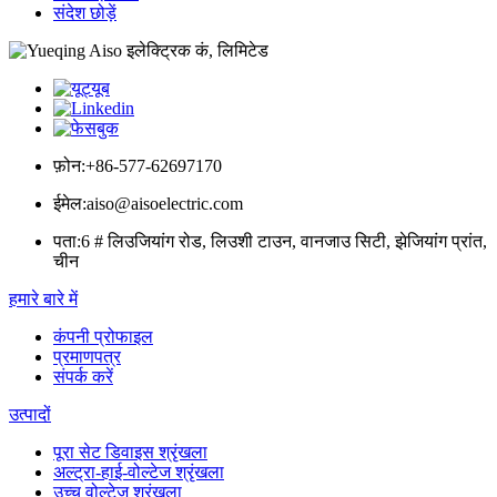
संदेश छोड़ें
फ़ोन:
+86-577-62697170
ईमेल:
aiso@aisoelectric.com
पता:
6 # लिउजियांग रोड, लिउशी टाउन, वानजाउ सिटी, झेजियांग प्रांत,
चीन
हमारे बारे में
कंपनी प्रोफाइल
प्रमाणपत्र
संपर्क करें
उत्पादों
पूरा सेट डिवाइस श्रृंखला
अल्ट्रा-हाई-वोल्टेज श्रृंखला
उच्च वोल्टेज श्रृंखला