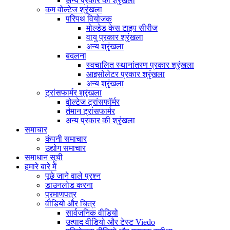
अन्य प्रकार की श्रृंखला
कम वोल्टेज श्रृंखला
परिपथ वियोजक
मोल्डेड केस टाइप सीरीज
वायु प्रकार श्रृंखला
अन्य श्रृंखला
बदलना
स्वचालित स्थानांतरण प्रकार श्रृंखला
आइसोलेटर प्रकार श्रृंखला
अन्य श्रृंखला
ट्रांसफार्मर श्रृंखला
वोल्टेज ट्रांसफॉर्मर
र्तमान ट्रांसफार्मर
अन्य प्रकार की श्रृंखला
समाचार
कंपनी समाचार
उद्योग समाचार
समाधान सूची
हमारे बारे में
पूछे जाने वाले प्रश्न
डाउनलोड करना
प्रमाणपत्र
वीडियो और चित्र
सार्वजनिक वीडियो
उत्पाद वीडियो और टेस्ट Viedo