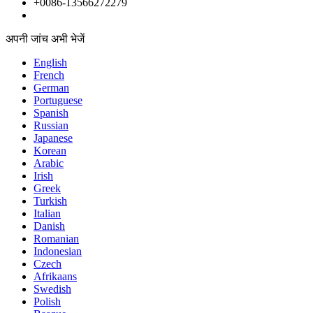
+0086-13566272279
अपनी जांच अभी भेजें
English
French
German
Portuguese
Spanish
Russian
Japanese
Korean
Arabic
Irish
Greek
Turkish
Italian
Danish
Romanian
Indonesian
Czech
Afrikaans
Swedish
Polish