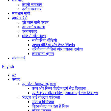
समाचार
कंपनी समाचार
उद्योग समाचार
समाधान सूची
हमारे बारे में
पूछे जाने वाले प्रश्न
डाउनलोड करना
प्रमाणपत्र
वीडियो और चित्र
सार्वजनिक वीडियो
उत्पाद वीडियो और टेस्ट Viedo
परियोजना वीडियो और ग्राहक समीक्षा
कारखाना भ्रमण
संपर्क करें
English
घर
उत्पाद
पूरा सेट डिवाइस श्रृंखला
उच्च और निम्न वोल्टेज पूर्ण सेट डिवाइस
प्रतिक्रियाशील शक्ति मुआवजा पूर्ण सेट डिवाइस
अल्ट्रा-हाई-वोल्टेज श्रृंखला
परिपथ वियोजक
डिस्कनेक्ट कर रहा है स्विच
तड़ित पकड़क