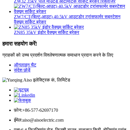
ZW32 35kV पोल माउंटेड ऑटोमैटिक सर्किट ब्रेकर रिक्लोजर
ZW7/CT(बिल्ट-आउट) 40.5kV आउटडोर ट्रांसफार्मर सबस्टेशन
वैक्यूम सर्किट ब्रेकर
ZN85 35kV इंडोर वैक्यूम सर्किट ब्रेकर
हमारा सहयोग करें!
ग्राहकों को उच्च प्रदर्शन विश्लेषणात्मक समाधान प्रदान करने के लिए
ऑनलाइन चैट
संदेश छोड़ें
फ़ोन:
+86-577-62697170
ईमेल:
aiso@aisoelectric.com
पता:
6 # लिउजियांग रोड, लिउशी टाउन, वानजाउ सिटी, झेजियांग प्रांत,