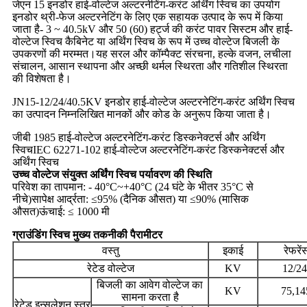
जेएन 15 इनडोर हाई-वोल्टेज अल्टरनेटिंग-करंट अर्थिंग स्विच का उपयोग
इनडोर थ्री-फेज अल्टरनेटिंग के लिए एक सहायक उत्पाद के रूप में किया
जाता है- 3 ~ 40.5kV और 50 (60) हर्ट्ज की करंट पावर सिस्टम और हाई-
वोल्टेज स्विच कैबिनेट या अर्थिंग स्विच के रूप में उच्च वोल्टेज बिजली के
उपकरणों की मरम्मत।यह सरल और कॉम्पैक्ट संरचना, हल्के वजन, लचीला
संचालन, आसान स्थापना और अच्छी थर्मल स्थिरता और गतिशील स्थिरता
की विशेषता है।
JN15-12/24/40.5KV इनडोर हाई-वोल्टेज अल्टरनेटिंग-करंट अर्थिंग स्विच
का उत्पादन निम्नलिखित मानकों और कोड के अनुरूप किया जाता है।
जीबी 1985 हाई-वोल्टेज अल्टरनेटिंग-करंट डिस्कनेक्टर्स और अर्थिंग
स्विच
IEC 62271-102 हाई-वोल्टेज अल्टरनेटिंग-करंट डिस्कनेक्टर्स और
अर्थिंग स्विच
उच्च वोल्टेज संयुक्त अर्थिंग स्विच पर्यावरण की स्थिति
परिवेश का तापमान: - 40°C~+40°C (24 घंटे के भीतर 35°C से
नीचे)
सापेक्ष आर्द्रता: ≤95% (दैनिक औसत) या ≤90% (मासिक
औसत)
ऊंचाई: ≤ 1000 मी
ग्राउंडिंग स्विच मुख्य तकनीकी पैरामीटर
वस्तु
इकाई
रेफरें
रेटेड वोल्टेज
KV
12/24
बिजली का आवेग वोल्टेज का
KV
75,14
सामना करता है
रेटेड इन्सुलेशन स्तर