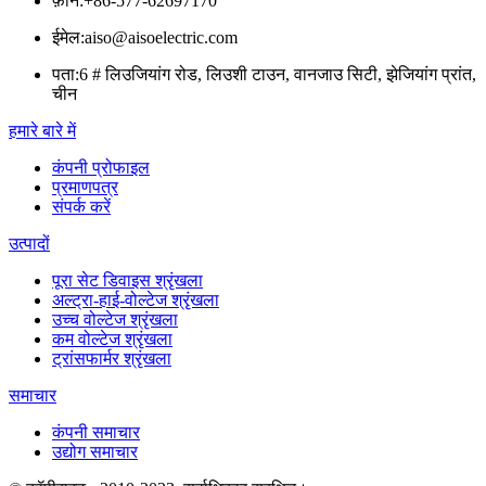
फ़ोन:
+86-577-62697170
ईमेल:
aiso@aisoelectric.com
पता:
6 # लिउजियांग रोड, लिउशी टाउन, वानजाउ सिटी, झेजियांग प्रांत,
चीन
हमारे बारे में
कंपनी प्रोफाइल
प्रमाणपत्र
संपर्क करें
उत्पादों
पूरा सेट डिवाइस श्रृंखला
अल्ट्रा-हाई-वोल्टेज श्रृंखला
उच्च वोल्टेज श्रृंखला
कम वोल्टेज श्रृंखला
ट्रांसफार्मर श्रृंखला
समाचार
कंपनी समाचार
उद्योग समाचार