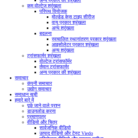
अन्य प्रकार की श्रृंखला
कम वोल्टेज श्रृंखला
परिपथ वियोजक
मोल्डेड केस टाइप सीरीज
वायु प्रकार श्रृंखला
अन्य श्रृंखला
बदलना
स्वचालित स्थानांतरण प्रकार श्रृंखला
आइसोलेटर प्रकार श्रृंखला
अन्य श्रृंखला
ट्रांसफार्मर श्रृंखला
वोल्टेज ट्रांसफॉर्मर
र्तमान ट्रांसफार्मर
अन्य प्रकार की श्रृंखला
समाचार
कंपनी समाचार
उद्योग समाचार
समाधान सूची
हमारे बारे में
पूछे जाने वाले प्रश्न
डाउनलोड करना
प्रमाणपत्र
वीडियो और चित्र
सार्वजनिक वीडियो
उत्पाद वीडियो और टेस्ट Viedo