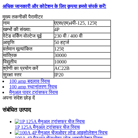
अधिक जानकारी और कोटेशन के लिए कृपया हमसे संपर्क करें!
मुख्य तकनीकी पैरामीटर
नाम
एएस(एम)4पी-125, 125ए
खम्भों की संख्या:
4P
रेटेड वर्किंग वोल्टेज यूई
230 वी / 400 वी
आवृत्ति
50 हर्ट्ज
वर्तमान मूल्यांकित
125ए
यांत्रिक
30000
विद्युतीय
10000
श्रेणी का प्रयोग करें
AC22B
सुरक्षा स्तर
IP20
100 amp बदलाव स्विच
100 amp स्थानांतरण स्विच
मैनुअल पावर ट्रांसफर स्विच
अपना संदेश छोड़ दें
संबंधित उत्पाद
1P 125A मैनुअल ट्रांसफर चेंज स्विच