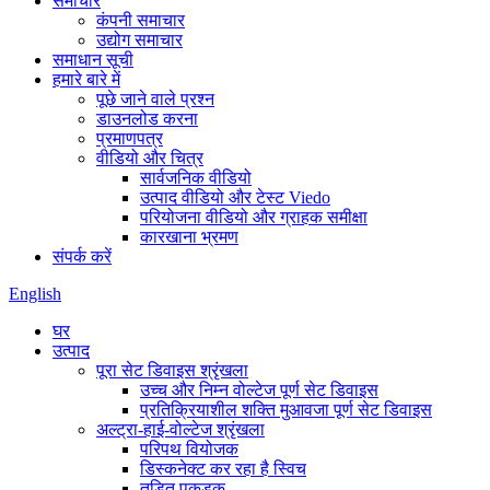
समाचार
कंपनी समाचार
उद्योग समाचार
समाधान सूची
हमारे बारे में
पूछे जाने वाले प्रश्न
डाउनलोड करना
प्रमाणपत्र
वीडियो और चित्र
सार्वजनिक वीडियो
उत्पाद वीडियो और टेस्ट Viedo
परियोजना वीडियो और ग्राहक समीक्षा
कारखाना भ्रमण
संपर्क करें
English
घर
उत्पाद
पूरा सेट डिवाइस श्रृंखला
उच्च और निम्न वोल्टेज पूर्ण सेट डिवाइस
प्रतिक्रियाशील शक्ति मुआवजा पूर्ण सेट डिवाइस
अल्ट्रा-हाई-वोल्टेज श्रृंखला
परिपथ वियोजक
डिस्कनेक्ट कर रहा है स्विच
तड़ित पकड़क