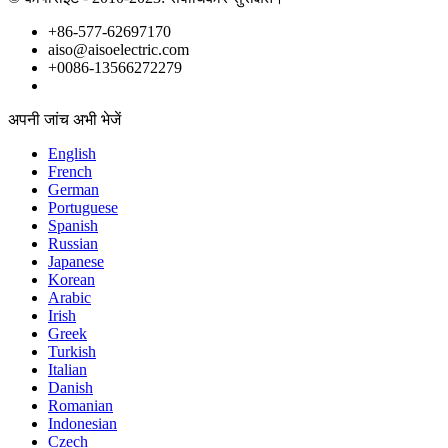
+86-577-62697170
aiso@aisoelectric.com
+0086-13566272279
अपनी जांच अभी भेजें
English
French
German
Portuguese
Spanish
Russian
Japanese
Korean
Arabic
Irish
Greek
Turkish
Italian
Danish
Romanian
Indonesian
Czech