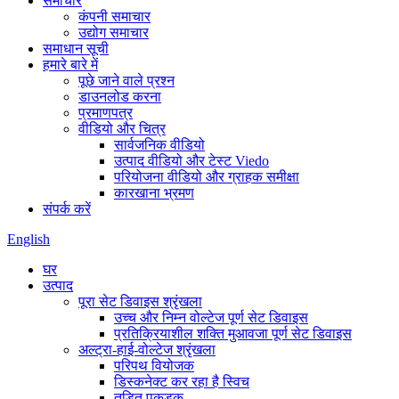
समाचार
कंपनी समाचार
उद्योग समाचार
समाधान सूची
हमारे बारे में
पूछे जाने वाले प्रश्न
डाउनलोड करना
प्रमाणपत्र
वीडियो और चित्र
सार्वजनिक वीडियो
उत्पाद वीडियो और टेस्ट Viedo
परियोजना वीडियो और ग्राहक समीक्षा
कारखाना भ्रमण
संपर्क करें
English
घर
उत्पाद
पूरा सेट डिवाइस श्रृंखला
उच्च और निम्न वोल्टेज पूर्ण सेट डिवाइस
प्रतिक्रियाशील शक्ति मुआवजा पूर्ण सेट डिवाइस
अल्ट्रा-हाई-वोल्टेज श्रृंखला
परिपथ वियोजक
डिस्कनेक्ट कर रहा है स्विच
तड़ित पकड़क