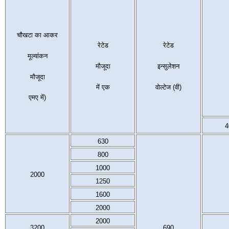
चौखटा का आकर
रेटेड
रेटेड
मूल्यांकन
मौजूदा
इन्सुलेशन
मौजूदा
में एक
वोल्टेज (वी)
एमए में)
4
630
800
1000
2000
1250
1600
2000
2000
3200
690