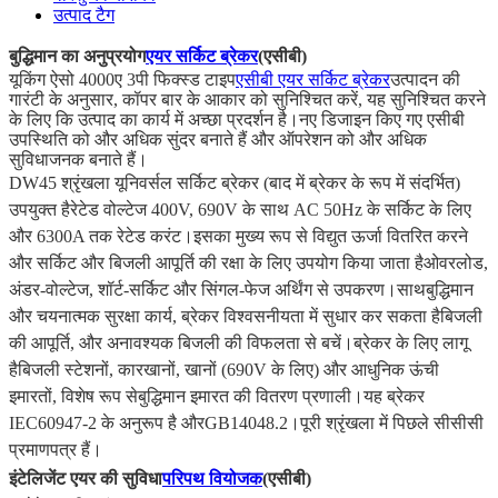
उत्पाद टैग
बुद्धिमान का अनुप्रयोग
एयर सर्किट ब्रेकर
(एसीबी)
यूकिंग ऐसो 4000ए 3पी फिक्स्ड टाइप
एसीबी एयर सर्किट ब्रेकर
उत्पादन की
गारंटी के अनुसार, कॉपर बार के आकार को सुनिश्चित करें, यह सुनिश्चित करने
के लिए कि उत्पाद का कार्य में अच्छा प्रदर्शन है।नए डिजाइन किए गए एसीबी
उपस्थिति को और अधिक सुंदर बनाते हैं और ऑपरेशन को और अधिक
सुविधाजनक बनाते हैं।
DW45 श्रृंखला यूनिवर्सल सर्किट ब्रेकर (बाद में ब्रेकर के रूप में संदर्भित)
उपयुक्त है
रेटेड वोल्टेज 400V, 690V के साथ AC 50Hz के सर्किट के लिए
और 6300A तक रेटेड करंट।
इसका मुख्य रूप से विद्युत ऊर्जा वितरित करने
और सर्किट और बिजली आपूर्ति की रक्षा के लिए उपयोग किया जाता है
ओवरलोड,
अंडर-वोल्टेज, शॉर्ट-सर्किट और सिंगल-फेज अर्थिंग से उपकरण।साथ
बुद्धिमान
और चयनात्मक सुरक्षा कार्य, ब्रेकर विश्वसनीयता में सुधार कर सकता है
बिजली
की आपूर्ति, और अनावश्यक बिजली की विफलता से बचें।ब्रेकर के लिए लागू
है
बिजली स्टेशनों, कारखानों, खानों (690V के लिए) और आधुनिक ऊंची
इमारतों, विशेष रूप से
बुद्धिमान इमारत की वितरण प्रणाली।यह ब्रेकर
IEC60947-2 के अनुरूप है और
GB14048.2।पूरी श्रृंखला में पिछले सीसीसी
प्रमाणपत्र हैं।
इंटेलिजेंट एयर की सुविधा
परिपथ वियोजक
(एसीबी)