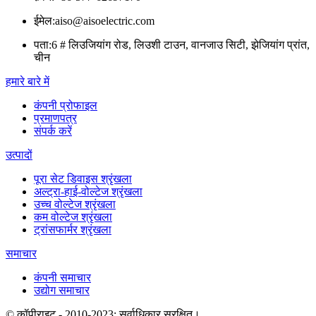
ईमेल:
aiso@aisoelectric.com
पता:
6 # लिउजियांग रोड, लिउशी टाउन, वानजाउ सिटी, झेजियांग प्रांत,
चीन
हमारे बारे में
कंपनी प्रोफाइल
प्रमाणपत्र
संपर्क करें
उत्पादों
पूरा सेट डिवाइस श्रृंखला
अल्ट्रा-हाई-वोल्टेज श्रृंखला
उच्च वोल्टेज श्रृंखला
कम वोल्टेज श्रृंखला
ट्रांसफार्मर श्रृंखला
समाचार
कंपनी समाचार
उद्योग समाचार
© कॉपीराइट - 2010-2023: सर्वाधिकार सुरक्षित।