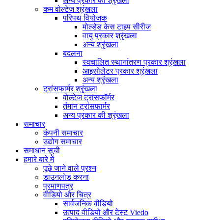
अन्य प्रकार की श्रृंखला
कम वोल्टेज श्रृंखला
परिपथ वियोजक
मोल्डेड केस टाइप सीरीज
वायु प्रकार श्रृंखला
अन्य श्रृंखला
बदलना
स्वचालित स्थानांतरण प्रकार श्रृंखला
आइसोलेटर प्रकार श्रृंखला
अन्य श्रृंखला
ट्रांसफार्मर श्रृंखला
वोल्टेज ट्रांसफॉर्मर
र्तमान ट्रांसफार्मर
अन्य प्रकार की श्रृंखला
समाचार
कंपनी समाचार
उद्योग समाचार
समाधान सूची
हमारे बारे में
पूछे जाने वाले प्रश्न
डाउनलोड करना
प्रमाणपत्र
वीडियो और चित्र
सार्वजनिक वीडियो
उत्पाद वीडियो और टेस्ट Viedo