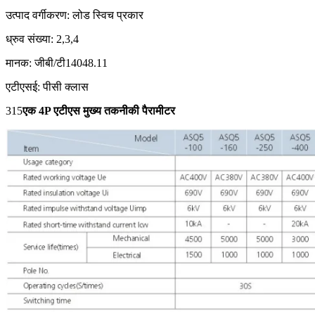
उत्पाद वर्गीकरण: लोड स्विच प्रकार
ध्रुव संख्या: 2,3,4
मानक: जीबी/टी14048.11
एटीएसई: पीसी क्लास
315
एक 4P एटीएस मुख्य तकनीकी पैरामीटर