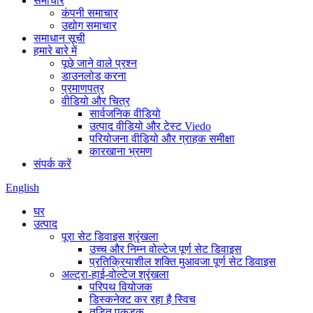
समाचार
कंपनी समाचार
उद्योग समाचार
समाधान सूची
हमारे बारे में
पूछे जाने वाले प्रश्न
डाउनलोड करना
प्रमाणपत्र
वीडियो और चित्र
सार्वजनिक वीडियो
उत्पाद वीडियो और टेस्ट Viedo
परियोजना वीडियो और ग्राहक समीक्षा
कारखाना भ्रमण
संपर्क करें
English
घर
उत्पाद
पूरा सेट डिवाइस श्रृंखला
उच्च और निम्न वोल्टेज पूर्ण सेट डिवाइस
प्रतिक्रियाशील शक्ति मुआवजा पूर्ण सेट डिवाइस
अल्ट्रा-हाई-वोल्टेज श्रृंखला
परिपथ वियोजक
डिस्कनेक्ट कर रहा है स्विच
तड़ित पकड़क