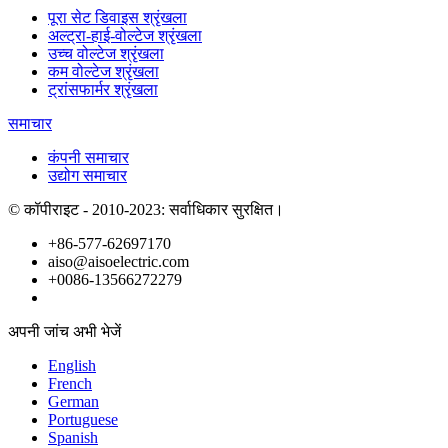
पूरा सेट डिवाइस श्रृंखला
अल्ट्रा-हाई-वोल्टेज श्रृंखला
उच्च वोल्टेज श्रृंखला
कम वोल्टेज श्रृंखला
ट्रांसफार्मर श्रृंखला
समाचार
कंपनी समाचार
उद्योग समाचार
© कॉपीराइट - 2010-2023: सर्वाधिकार सुरक्षित।
+86-577-62697170
aiso@aisoelectric.com
+0086-13566272279
अपनी जांच अभी भेजें
English
French
German
Portuguese
Spanish