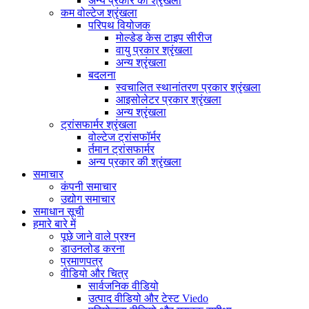
अन्य प्रकार की श्रृंखला
कम वोल्टेज श्रृंखला
परिपथ वियोजक
मोल्डेड केस टाइप सीरीज
वायु प्रकार श्रृंखला
अन्य श्रृंखला
बदलना
स्वचालित स्थानांतरण प्रकार श्रृंखला
आइसोलेटर प्रकार श्रृंखला
अन्य श्रृंखला
ट्रांसफार्मर श्रृंखला
वोल्टेज ट्रांसफॉर्मर
र्तमान ट्रांसफार्मर
अन्य प्रकार की श्रृंखला
समाचार
कंपनी समाचार
उद्योग समाचार
समाधान सूची
हमारे बारे में
पूछे जाने वाले प्रश्न
डाउनलोड करना
प्रमाणपत्र
वीडियो और चित्र
सार्वजनिक वीडियो
उत्पाद वीडियो और टेस्ट Viedo