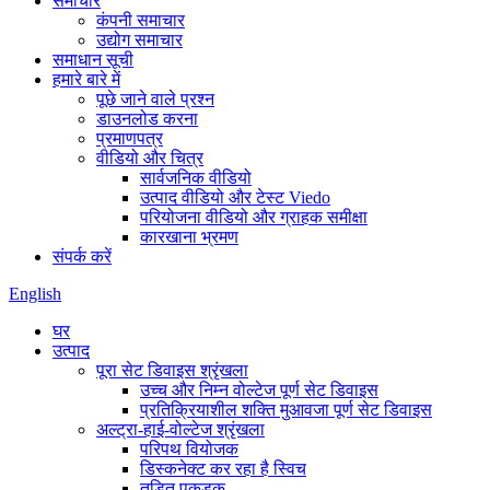
समाचार
कंपनी समाचार
उद्योग समाचार
समाधान सूची
हमारे बारे में
पूछे जाने वाले प्रश्न
डाउनलोड करना
प्रमाणपत्र
वीडियो और चित्र
सार्वजनिक वीडियो
उत्पाद वीडियो और टेस्ट Viedo
परियोजना वीडियो और ग्राहक समीक्षा
कारखाना भ्रमण
संपर्क करें
English
घर
उत्पाद
पूरा सेट डिवाइस श्रृंखला
उच्च और निम्न वोल्टेज पूर्ण सेट डिवाइस
प्रतिक्रियाशील शक्ति मुआवजा पूर्ण सेट डिवाइस
अल्ट्रा-हाई-वोल्टेज श्रृंखला
परिपथ वियोजक
डिस्कनेक्ट कर रहा है स्विच
तड़ित पकड़क