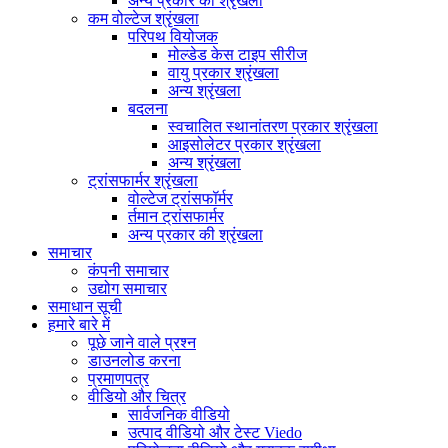
अन्य प्रकार की श्रृंखला
कम वोल्टेज श्रृंखला
परिपथ वियोजक
मोल्डेड केस टाइप सीरीज
वायु प्रकार श्रृंखला
अन्य श्रृंखला
बदलना
स्वचालित स्थानांतरण प्रकार श्रृंखला
आइसोलेटर प्रकार श्रृंखला
अन्य श्रृंखला
ट्रांसफार्मर श्रृंखला
वोल्टेज ट्रांसफॉर्मर
र्तमान ट्रांसफार्मर
अन्य प्रकार की श्रृंखला
समाचार
कंपनी समाचार
उद्योग समाचार
समाधान सूची
हमारे बारे में
पूछे जाने वाले प्रश्न
डाउनलोड करना
प्रमाणपत्र
वीडियो और चित्र
सार्वजनिक वीडियो
उत्पाद वीडियो और टेस्ट Viedo