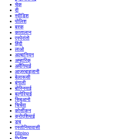
चेक
दी
स्वीडिश
पोलिश
बस्क
कातालान
एस्पेरांतो
हिंदी
लाओ
अल्बानियन
अम्हारिक्
अर्मेनियाई
आज़रबाइजानी
बेलारूसी
बंगाली
बोस्नियाई
बल्गेरियाई
सिबुआनो
चिचेवा
कोर्सीकन
क्रोएशियाई
डच
एस्तोनियावासी
filipino
फिनिश