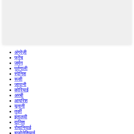
अंग्रेज़ी
फ्रेंच
जर्मन
पुर्तगाली
स्पेनिश
रूसी
जापानी
कोरियाई
अरबी
आयरिश
यूनानी
तुर्की
इतालवी
दानिश
रोमानियाई
इन्डोनेशियाई