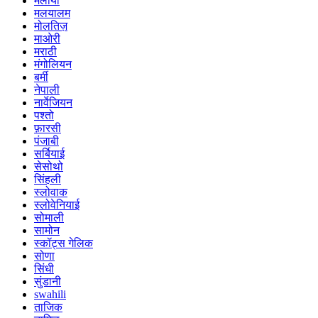
मलायी
मलयालम
मोलतिज़
माओरी
मराठी
मंगोलियन
बर्मी
नेपाली
नार्वेजियन
पश्तो
फ़ारसी
पंजाबी
सर्बियाई
सेसोथो
सिंहली
स्लोवाक
स्लोवेनियाई
सोमाली
सामोन
स्कॉट्स गेलिक
सोणा
सिंधी
सुंडानी
swahili
ताजिक