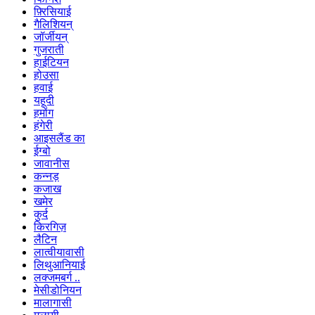
फ़्रिसियाई
गैलिशियन्
जॉर्जीयन्
गुजराती
हाईटियन
होउसा
हवाई
यहूदी
हमोंग
हंगेरी
आइसलैंड का
ईग्बो
जावानीस
कन्नड़
कजाख
खमेर
कुर्द
किरगिज़
लैटिन
लात्वीयावासी
लिथुआनियाई
लक्जमबर्ग ..
मेसीडोनियन
मालागासी