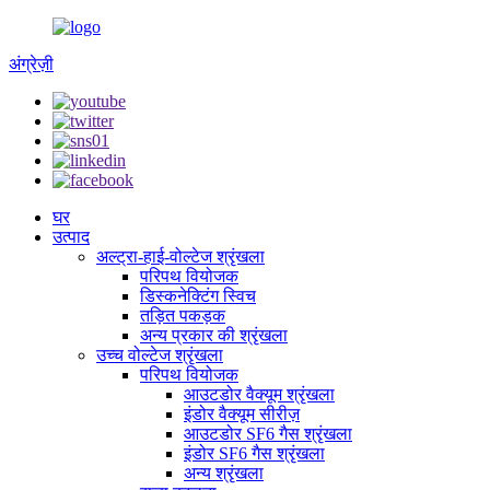
अंग्रेज़ी
घर
उत्पाद
अल्ट्रा-हाई-वोल्टेज श्रृंखला
परिपथ वियोजक
डिस्कनेक्टिंग स्विच
तड़ित पकड़क
अन्य प्रकार की श्रृंखला
उच्च वोल्टेज श्रृंखला
परिपथ वियोजक
आउटडोर वैक्यूम श्रृंखला
इंडोर वैक्यूम सीरीज़
आउटडोर SF6 गैस श्रृंखला
इंडोर SF6 गैस श्रृंखला
अन्य श्रृंखला