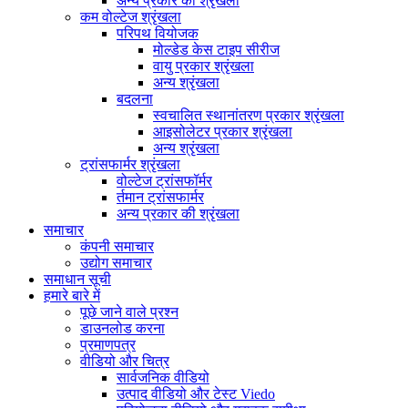
अन्य प्रकार की श्रृंखला
कम वोल्टेज श्रृंखला
परिपथ वियोजक
मोल्डेड केस टाइप सीरीज
वायु प्रकार श्रृंखला
अन्य श्रृंखला
बदलना
स्वचालित स्थानांतरण प्रकार श्रृंखला
आइसोलेटर प्रकार श्रृंखला
अन्य श्रृंखला
ट्रांसफार्मर श्रृंखला
वोल्टेज ट्रांसफॉर्मर
र्तमान ट्रांसफार्मर
अन्य प्रकार की श्रृंखला
समाचार
कंपनी समाचार
उद्योग समाचार
समाधान सूची
हमारे बारे में
पूछे जाने वाले प्रश्न
डाउनलोड करना
प्रमाणपत्र
वीडियो और चित्र
सार्वजनिक वीडियो
उत्पाद वीडियो और टेस्ट Viedo