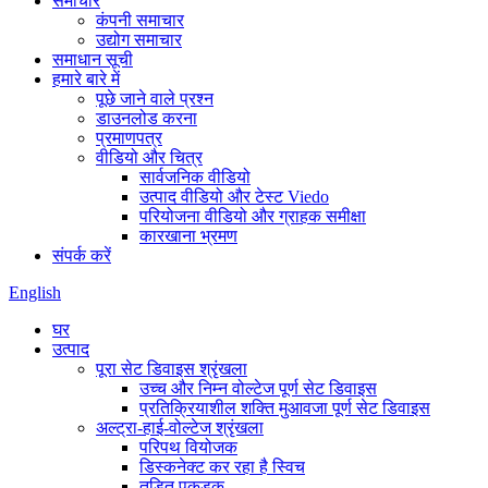
समाचार
कंपनी समाचार
उद्योग समाचार
समाधान सूची
हमारे बारे में
पूछे जाने वाले प्रश्न
डाउनलोड करना
प्रमाणपत्र
वीडियो और चित्र
सार्वजनिक वीडियो
उत्पाद वीडियो और टेस्ट Viedo
परियोजना वीडियो और ग्राहक समीक्षा
कारखाना भ्रमण
संपर्क करें
English
घर
उत्पाद
पूरा सेट डिवाइस श्रृंखला
उच्च और निम्न वोल्टेज पूर्ण सेट डिवाइस
प्रतिक्रियाशील शक्ति मुआवजा पूर्ण सेट डिवाइस
अल्ट्रा-हाई-वोल्टेज श्रृंखला
परिपथ वियोजक
डिस्कनेक्ट कर रहा है स्विच
तड़ित पकड़क