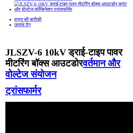
वास्तु की बारीकी
उत्पाद टैग
JLSZV-6 10kV ड्राई-टाइप पावर
मीटरिंग बॉक्स आउटडोर
वर्तमान और
वोल्टेज संयोजन
ट्रांसफार्मर