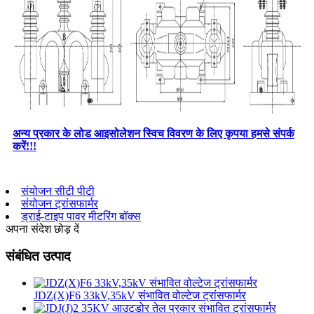
अन्य प्रकार के लोड आइसोलेशन स्विच विवरण के लिए कृपया हमसे संपर्क
करें!!!
संयोजन सीटी पीटी
संयोजन ट्रांसफार्मर
ड्राई-टाइप पावर मीटरिंग बॉक्स
अपना संदेश छोड़ दें
संबंधित उत्पाद
JDZ(X)F6 33kV,35kV संभावित वोल्टेज ट्रांसफार्मर