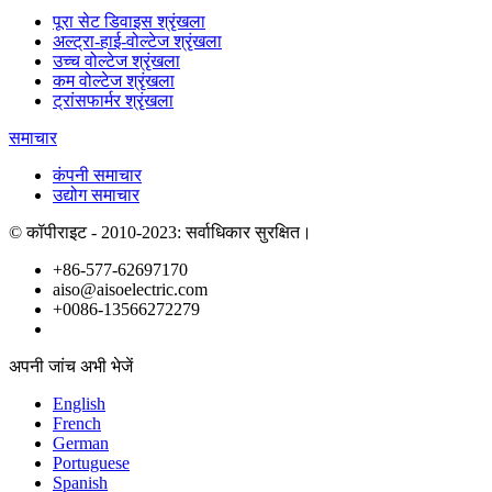
पूरा सेट डिवाइस श्रृंखला
अल्ट्रा-हाई-वोल्टेज श्रृंखला
उच्च वोल्टेज श्रृंखला
कम वोल्टेज श्रृंखला
ट्रांसफार्मर श्रृंखला
समाचार
कंपनी समाचार
उद्योग समाचार
© कॉपीराइट - 2010-2023: सर्वाधिकार सुरक्षित।
+86-577-62697170
aiso@aisoelectric.com
+0086-13566272279
अपनी जांच अभी भेजें
English
French
German
Portuguese
Spanish