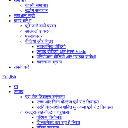
समाचार
कंपनी समाचार
उद्योग समाचार
समाधान सूची
हमारे बारे में
पूछे जाने वाले प्रश्न
डाउनलोड करना
प्रमाणपत्र
वीडियो और चित्र
सार्वजनिक वीडियो
उत्पाद वीडियो और टेस्ट Viedo
परियोजना वीडियो और ग्राहक समीक्षा
कारखाना भ्रमण
संपर्क करें
English
घर
उत्पाद
पूरा सेट डिवाइस श्रृंखला
उच्च और निम्न वोल्टेज पूर्ण सेट डिवाइस
प्रतिक्रियाशील शक्ति मुआवजा पूर्ण सेट डिवाइस
अल्ट्रा-हाई-वोल्टेज श्रृंखला
परिपथ वियोजक
डिस्कनेक्ट कर रहा है स्विच
तड़ित पकड़क