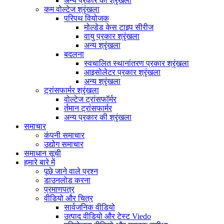
अन्य प्रकार की श्रृंखला
कम वोल्टेज श्रृंखला
परिपथ वियोजक
मोल्डेड केस टाइप सीरीज
वायु प्रकार श्रृंखला
अन्य श्रृंखला
बदलना
स्वचालित स्थानांतरण प्रकार श्रृंखला
आइसोलेटर प्रकार श्रृंखला
अन्य श्रृंखला
ट्रांसफार्मर श्रृंखला
वोल्टेज ट्रांसफॉर्मर
र्तमान ट्रांसफार्मर
अन्य प्रकार की श्रृंखला
समाचार
कंपनी समाचार
उद्योग समाचार
समाधान सूची
हमारे बारे में
पूछे जाने वाले प्रश्न
डाउनलोड करना
प्रमाणपत्र
वीडियो और चित्र
सार्वजनिक वीडियो
उत्पाद वीडियो और टेस्ट Viedo