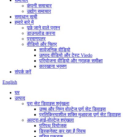
समाचार
कंपनी समाचार
उद्योग समाचार
समाधान सूची
हमारे बारे में
पूछे जाने वाले प्रश्न
डाउनलोड करना
प्रमाणपत्र
वीडियो और चित्र
सार्वजनिक वीडियो
उत्पाद वीडियो और टेस्ट Viedo
परियोजना वीडियो और ग्राहक समीक्षा
कारखाना भ्रमण
संपर्क करें
English
घर
उत्पाद
पूरा सेट डिवाइस श्रृंखला
उच्च और निम्न वोल्टेज पूर्ण सेट डिवाइस
प्रतिक्रियाशील शक्ति मुआवजा पूर्ण सेट डिवाइस
अल्ट्रा-हाई-वोल्टेज श्रृंखला
परिपथ वियोजक
डिस्कनेक्ट कर रहा है स्विच
तड़ित पकड़क