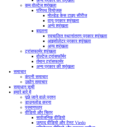
अन्य प्रकार की श्रृंखला
कम वोल्टेज श्रृंखला
परिपथ वियोजक
मोल्डेड केस टाइप सीरीज
वायु प्रकार श्रृंखला
अन्य श्रृंखला
बदलना
स्वचालित स्थानांतरण प्रकार श्रृंखला
आइसोलेटर प्रकार श्रृंखला
अन्य श्रृंखला
ट्रांसफार्मर श्रृंखला
वोल्टेज ट्रांसफॉर्मर
र्तमान ट्रांसफार्मर
अन्य प्रकार की श्रृंखला
समाचार
कंपनी समाचार
उद्योग समाचार
समाधान सूची
हमारे बारे में
पूछे जाने वाले प्रश्न
डाउनलोड करना
प्रमाणपत्र
वीडियो और चित्र
सार्वजनिक वीडियो
उत्पाद वीडियो और टेस्ट Viedo