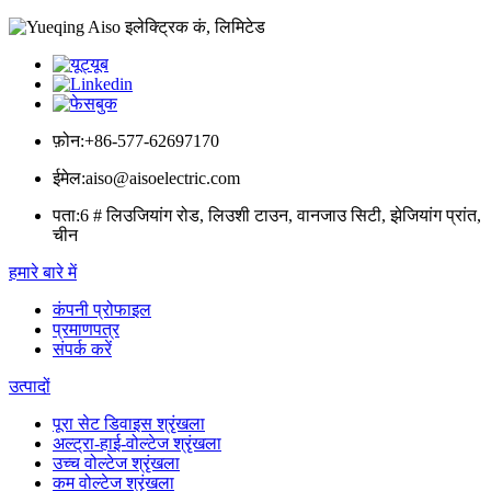
फ़ोन:
+86-577-62697170
ईमेल:
aiso@aisoelectric.com
पता:
6 # लिउजियांग रोड, लिउशी टाउन, वानजाउ सिटी, झेजियांग प्रांत,
चीन
हमारे बारे में
कंपनी प्रोफाइल
प्रमाणपत्र
संपर्क करें
उत्पादों
पूरा सेट डिवाइस श्रृंखला
अल्ट्रा-हाई-वोल्टेज श्रृंखला
उच्च वोल्टेज श्रृंखला
कम वोल्टेज श्रृंखला