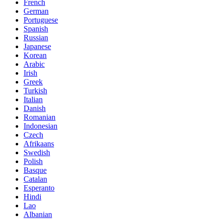
French
German
Portuguese
Spanish
Russian
Japanese
Korean
Arabic
Irish
Greek
Turkish
Italian
Danish
Romanian
Indonesian
Czech
Afrikaans
Swedish
Polish
Basque
Catalan
Esperanto
Hindi
Lao
Albanian