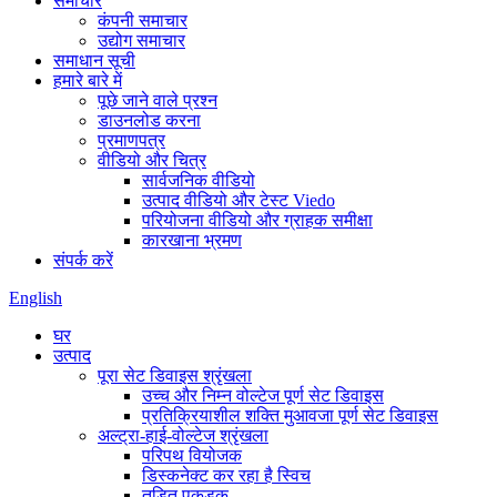
समाचार
कंपनी समाचार
उद्योग समाचार
समाधान सूची
हमारे बारे में
पूछे जाने वाले प्रश्न
डाउनलोड करना
प्रमाणपत्र
वीडियो और चित्र
सार्वजनिक वीडियो
उत्पाद वीडियो और टेस्ट Viedo
परियोजना वीडियो और ग्राहक समीक्षा
कारखाना भ्रमण
संपर्क करें
English
घर
उत्पाद
पूरा सेट डिवाइस श्रृंखला
उच्च और निम्न वोल्टेज पूर्ण सेट डिवाइस
प्रतिक्रियाशील शक्ति मुआवजा पूर्ण सेट डिवाइस
अल्ट्रा-हाई-वोल्टेज श्रृंखला
परिपथ वियोजक
डिस्कनेक्ट कर रहा है स्विच
तड़ित पकड़क