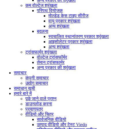
अन्य प्रकार की श्रृंखला
कम वोल्टेज श्रृंखला
परिपथ वियोजक
मोल्डेड केस टाइप सीरीज
वायु प्रकार श्रृंखला
अन्य श्रृंखला
बदलना
स्वचालित स्थानांतरण प्रकार श्रृंखला
आइसोलेटर प्रकार श्रृंखला
अन्य श्रृंखला
ट्रांसफार्मर श्रृंखला
वोल्टेज ट्रांसफॉर्मर
र्तमान ट्रांसफार्मर
अन्य प्रकार की श्रृंखला
समाचार
कंपनी समाचार
उद्योग समाचार
समाधान सूची
हमारे बारे में
पूछे जाने वाले प्रश्न
डाउनलोड करना
प्रमाणपत्र
वीडियो और चित्र
सार्वजनिक वीडियो
उत्पाद वीडियो और टेस्ट Viedo