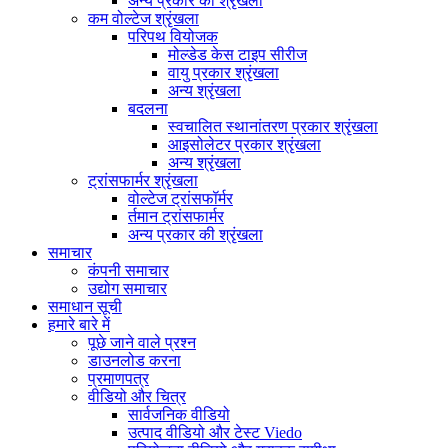
अन्य प्रकार की श्रृंखला
कम वोल्टेज श्रृंखला
परिपथ वियोजक
मोल्डेड केस टाइप सीरीज
वायु प्रकार श्रृंखला
अन्य श्रृंखला
बदलना
स्वचालित स्थानांतरण प्रकार श्रृंखला
आइसोलेटर प्रकार श्रृंखला
अन्य श्रृंखला
ट्रांसफार्मर श्रृंखला
वोल्टेज ट्रांसफॉर्मर
र्तमान ट्रांसफार्मर
अन्य प्रकार की श्रृंखला
समाचार
कंपनी समाचार
उद्योग समाचार
समाधान सूची
हमारे बारे में
पूछे जाने वाले प्रश्न
डाउनलोड करना
प्रमाणपत्र
वीडियो और चित्र
सार्वजनिक वीडियो
उत्पाद वीडियो और टेस्ट Viedo