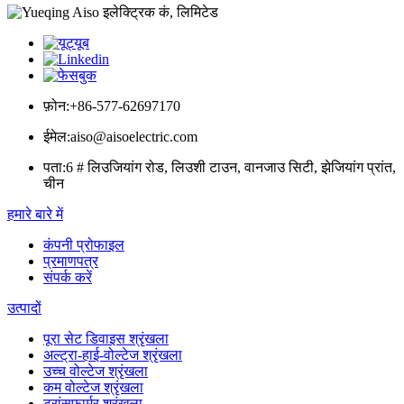
फ़ोन:
+86-577-62697170
ईमेल:
aiso@aisoelectric.com
पता:
6 # लिउजियांग रोड, लिउशी टाउन, वानजाउ सिटी, झेजियांग प्रांत,
चीन
हमारे बारे में
कंपनी प्रोफाइल
प्रमाणपत्र
संपर्क करें
उत्पादों
पूरा सेट डिवाइस श्रृंखला
अल्ट्रा-हाई-वोल्टेज श्रृंखला
उच्च वोल्टेज श्रृंखला
कम वोल्टेज श्रृंखला
ट्रांसफार्मर श्रृंखला