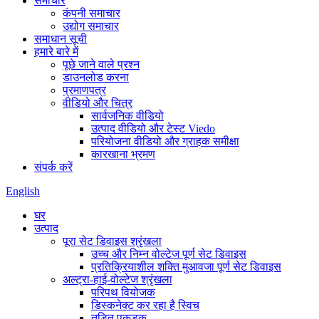
समाचार
कंपनी समाचार
उद्योग समाचार
समाधान सूची
हमारे बारे में
पूछे जाने वाले प्रश्न
डाउनलोड करना
प्रमाणपत्र
वीडियो और चित्र
सार्वजनिक वीडियो
उत्पाद वीडियो और टेस्ट Viedo
परियोजना वीडियो और ग्राहक समीक्षा
कारखाना भ्रमण
संपर्क करें
English
घर
उत्पाद
पूरा सेट डिवाइस श्रृंखला
उच्च और निम्न वोल्टेज पूर्ण सेट डिवाइस
प्रतिक्रियाशील शक्ति मुआवजा पूर्ण सेट डिवाइस
अल्ट्रा-हाई-वोल्टेज श्रृंखला
परिपथ वियोजक
डिस्कनेक्ट कर रहा है स्विच
तड़ित पकड़क