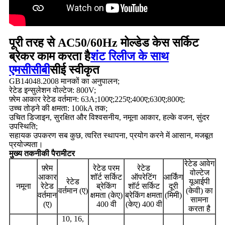
पूरी तरह से AC50/60Hz मोल्डेड केस सर्किट
ब्रेकर काम करता है
शंट रिलीज के साथ
एमसीसीबी
सीई स्वीकृत
GB14048.2008 मानकों का अनुपालन;
रेटेड इन्सुलेशन वोल्टेज: 800V;
फ़्रेम आकार रेटेड वर्तमान: 63A;100ए;225ए;400ए;630ए;800ए;
उच्च तोड़ने की क्षमता: 100kA तक;
उचित डिजाइन, सुरक्षित और विश्वसनीय, नमूना आकार, हल्के वजन, सुंदर
उपस्थिति;
सहायक उपकरण सब कुछ, त्वरित स्थापना, प्रयोग करने में आसान, मजबूत
प्रयोज्यता।
मुख्य तकनीकी पैरामीटर
रेटेड आवेग
फ़्रेम
रेटेड परम
रेटेड
वोल्टेज
आकार
शॉर्ट सर्किट
ऑपरेटिंग
आर्किंग
रेटेड
यूआईपी
नमूना
रेटेड
ब्रेकिंग
शॉर्ट सर्किट
दूरी
वर्तमान (ए)
(केवी) का
वर्तमान
क्षमता (केए)
ब्रेकिंग क्षमता
(मिमी)
सामना
(ए)
400 वी
(केए) 400 वी
करता है
10, 16,