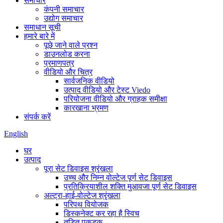
समाचार
कंपनी समाचार
उद्योग समाचार
समाधान सूची
हमारे बारे में
पूछे जाने वाले प्रश्न
डाउनलोड करना
प्रमाणपत्र
वीडियो और चित्र
सार्वजनिक वीडियो
उत्पाद वीडियो और टेस्ट Viedo
परियोजना वीडियो और ग्राहक समीक्षा
कारखाना भ्रमण
संपर्क करें
English
घर
उत्पाद
पूरा सेट डिवाइस श्रृंखला
उच्च और निम्न वोल्टेज पूर्ण सेट डिवाइस
प्रतिक्रियाशील शक्ति मुआवजा पूर्ण सेट डिवाइस
अल्ट्रा-हाई-वोल्टेज श्रृंखला
परिपथ वियोजक
डिस्कनेक्ट कर रहा है स्विच
तड़ित पकड़क