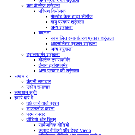
अन्य प्रकार की श्रृंखला
कम वोल्टेज श्रृंखला
परिपथ वियोजक
मोल्डेड केस टाइप सीरीज
वायु प्रकार श्रृंखला
अन्य श्रृंखला
बदलना
स्वचालित स्थानांतरण प्रकार श्रृंखला
आइसोलेटर प्रकार श्रृंखला
अन्य श्रृंखला
ट्रांसफार्मर श्रृंखला
वोल्टेज ट्रांसफॉर्मर
र्तमान ट्रांसफार्मर
अन्य प्रकार की श्रृंखला
समाचार
कंपनी समाचार
उद्योग समाचार
समाधान सूची
हमारे बारे में
पूछे जाने वाले प्रश्न
डाउनलोड करना
प्रमाणपत्र
वीडियो और चित्र
सार्वजनिक वीडियो
उत्पाद वीडियो और टेस्ट Viedo