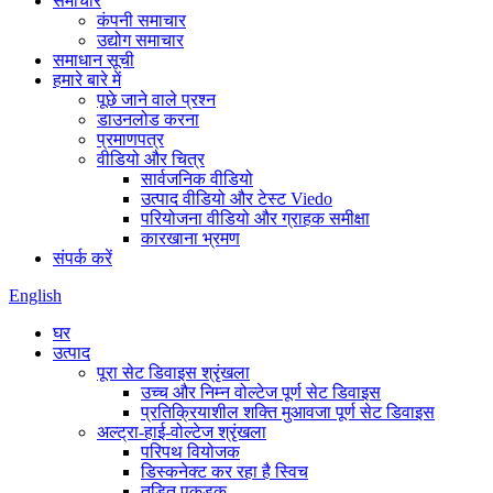
समाचार
कंपनी समाचार
उद्योग समाचार
समाधान सूची
हमारे बारे में
पूछे जाने वाले प्रश्न
डाउनलोड करना
प्रमाणपत्र
वीडियो और चित्र
सार्वजनिक वीडियो
उत्पाद वीडियो और टेस्ट Viedo
परियोजना वीडियो और ग्राहक समीक्षा
कारखाना भ्रमण
संपर्क करें
English
घर
उत्पाद
पूरा सेट डिवाइस श्रृंखला
उच्च और निम्न वोल्टेज पूर्ण सेट डिवाइस
प्रतिक्रियाशील शक्ति मुआवजा पूर्ण सेट डिवाइस
अल्ट्रा-हाई-वोल्टेज श्रृंखला
परिपथ वियोजक
डिस्कनेक्ट कर रहा है स्विच
तड़ित पकड़क