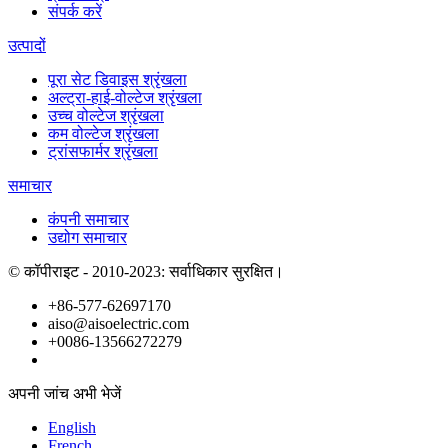
संपर्क करें
उत्पादों
पूरा सेट डिवाइस श्रृंखला
अल्ट्रा-हाई-वोल्टेज श्रृंखला
उच्च वोल्टेज श्रृंखला
कम वोल्टेज श्रृंखला
ट्रांसफार्मर श्रृंखला
समाचार
कंपनी समाचार
उद्योग समाचार
© कॉपीराइट - 2010-2023: सर्वाधिकार सुरक्षित।
+86-577-62697170
aiso@aisoelectric.com
+0086-13566272279
अपनी जांच अभी भेजें
English
French