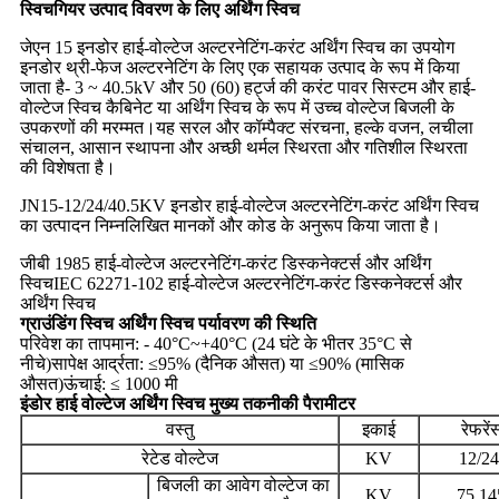
स्विचगियर उत्पाद विवरण के लिए अर्थिंग स्विच
जेएन 15 इनडोर हाई-वोल्टेज अल्टरनेटिंग-करंट अर्थिंग स्विच का उपयोग
इनडोर थ्री-फेज अल्टरनेटिंग के लिए एक सहायक उत्पाद के रूप में किया
जाता है- 3 ~ 40.5kV और 50 (60) हर्ट्ज की करंट पावर सिस्टम और हाई-
वोल्टेज स्विच कैबिनेट या अर्थिंग स्विच के रूप में उच्च वोल्टेज बिजली के
उपकरणों की मरम्मत।यह सरल और कॉम्पैक्ट संरचना, हल्के वजन, लचीला
संचालन, आसान स्थापना और अच्छी थर्मल स्थिरता और गतिशील स्थिरता
की विशेषता है।
JN15-12/24/40.5KV इनडोर हाई-वोल्टेज अल्टरनेटिंग-करंट अर्थिंग स्विच
का उत्पादन निम्नलिखित मानकों और कोड के अनुरूप किया जाता है।
जीबी 1985 हाई-वोल्टेज अल्टरनेटिंग-करंट डिस्कनेक्टर्स और अर्थिंग
स्विच
IEC 62271-102 हाई-वोल्टेज अल्टरनेटिंग-करंट डिस्कनेक्टर्स और
अर्थिंग स्विच
ग्राउंडिंग स्विच अर्थिंग स्विच पर्यावरण की स्थिति
परिवेश का तापमान: - 40°C~+40°C (24 घंटे के भीतर 35°C से
नीचे)
सापेक्ष आर्द्रता: ≤95% (दैनिक औसत) या ≤90% (मासिक
औसत)
ऊंचाई: ≤ 1000 मी
इंडोर हाई वोल्टेज अर्थिंग स्विच मुख्य तकनीकी पैरामीटर
वस्तु
इकाई
रेफरें
रेटेड वोल्टेज
KV
12/24
बिजली का आवेग वोल्टेज का
KV
75,14