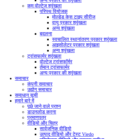
अन्य प्रकार की श्रृंखला
कम वोल्टेज श्रृंखला
परिपथ वियोजक
मोल्डेड केस टाइप सीरीज
वायु प्रकार श्रृंखला
अन्य श्रृंखला
बदलना
स्वचालित स्थानांतरण प्रकार श्रृंखला
आइसोलेटर प्रकार श्रृंखला
अन्य श्रृंखला
ट्रांसफार्मर श्रृंखला
वोल्टेज ट्रांसफॉर्मर
र्तमान ट्रांसफार्मर
अन्य प्रकार की श्रृंखला
समाचार
कंपनी समाचार
उद्योग समाचार
समाधान सूची
हमारे बारे में
पूछे जाने वाले प्रश्न
डाउनलोड करना
प्रमाणपत्र
वीडियो और चित्र
सार्वजनिक वीडियो
उत्पाद वीडियो और टेस्ट Viedo