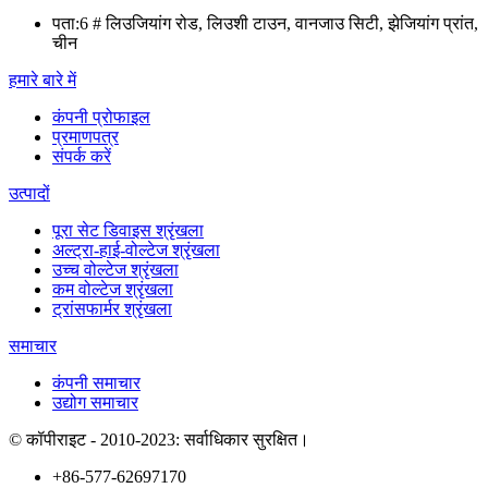
पता:
6 # लिउजियांग रोड, लिउशी टाउन, वानजाउ सिटी, झेजियांग प्रांत,
चीन
हमारे बारे में
कंपनी प्रोफाइल
प्रमाणपत्र
संपर्क करें
उत्पादों
पूरा सेट डिवाइस श्रृंखला
अल्ट्रा-हाई-वोल्टेज श्रृंखला
उच्च वोल्टेज श्रृंखला
कम वोल्टेज श्रृंखला
ट्रांसफार्मर श्रृंखला
समाचार
कंपनी समाचार
उद्योग समाचार
© कॉपीराइट - 2010-2023: सर्वाधिकार सुरक्षित।
+86-577-62697170