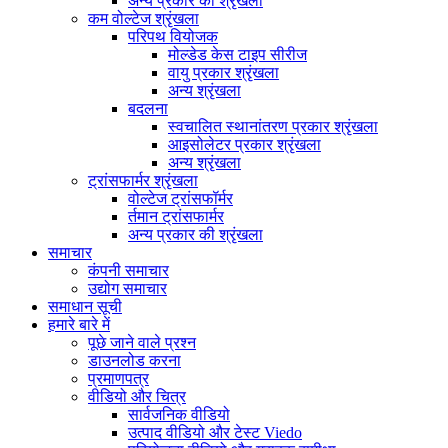
अन्य प्रकार की श्रृंखला
कम वोल्टेज श्रृंखला
परिपथ वियोजक
मोल्डेड केस टाइप सीरीज
वायु प्रकार श्रृंखला
अन्य श्रृंखला
बदलना
स्वचालित स्थानांतरण प्रकार श्रृंखला
आइसोलेटर प्रकार श्रृंखला
अन्य श्रृंखला
ट्रांसफार्मर श्रृंखला
वोल्टेज ट्रांसफॉर्मर
र्तमान ट्रांसफार्मर
अन्य प्रकार की श्रृंखला
समाचार
कंपनी समाचार
उद्योग समाचार
समाधान सूची
हमारे बारे में
पूछे जाने वाले प्रश्न
डाउनलोड करना
प्रमाणपत्र
वीडियो और चित्र
सार्वजनिक वीडियो
उत्पाद वीडियो और टेस्ट Viedo