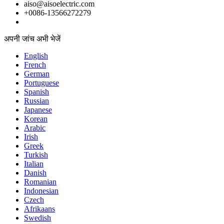
aiso@aisoelectric.com
+0086-13566272279
अपनी जांच अभी भेजें
English
French
German
Portuguese
Spanish
Russian
Japanese
Korean
Arabic
Irish
Greek
Turkish
Italian
Danish
Romanian
Indonesian
Czech
Afrikaans
Swedish