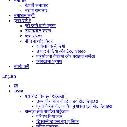
समाचार
कंपनी समाचार
उद्योग समाचार
समाधान सूची
हमारे बारे में
पूछे जाने वाले प्रश्न
डाउनलोड करना
प्रमाणपत्र
वीडियो और चित्र
सार्वजनिक वीडियो
उत्पाद वीडियो और टेस्ट Viedo
परियोजना वीडियो और ग्राहक समीक्षा
कारखाना भ्रमण
संपर्क करें
English
घर
उत्पाद
पूरा सेट डिवाइस श्रृंखला
उच्च और निम्न वोल्टेज पूर्ण सेट डिवाइस
प्रतिक्रियाशील शक्ति मुआवजा पूर्ण सेट डिवाइस
अल्ट्रा-हाई-वोल्टेज श्रृंखला
परिपथ वियोजक
डिस्कनेक्ट कर रहा है स्विच
तड़ित पकड़क