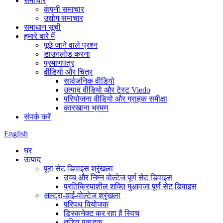
समाचार
कंपनी समाचार
उद्योग समाचार
समाधान सूची
हमारे बारे में
पूछे जाने वाले प्रश्न
डाउनलोड करना
प्रमाणपत्र
वीडियो और चित्र
सार्वजनिक वीडियो
उत्पाद वीडियो और टेस्ट Viedo
परियोजना वीडियो और ग्राहक समीक्षा
कारखाना भ्रमण
संपर्क करें
English
घर
उत्पाद
पूरा सेट डिवाइस श्रृंखला
उच्च और निम्न वोल्टेज पूर्ण सेट डिवाइस
प्रतिक्रियाशील शक्ति मुआवजा पूर्ण सेट डिवाइस
अल्ट्रा-हाई-वोल्टेज श्रृंखला
परिपथ वियोजक
डिस्कनेक्ट कर रहा है स्विच
तड़ित पकड़क