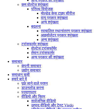
अन्य प्रकार की श्रृंखला
कम वोल्टेज श्रृंखला
परिपथ वियोजक
मोल्डेड केस टाइप सीरीज
वायु प्रकार श्रृंखला
अन्य श्रृंखला
बदलना
स्वचालित स्थानांतरण प्रकार श्रृंखला
आइसोलेटर प्रकार श्रृंखला
अन्य श्रृंखला
ट्रांसफार्मर श्रृंखला
वोल्टेज ट्रांसफॉर्मर
र्तमान ट्रांसफार्मर
अन्य प्रकार की श्रृंखला
समाचार
कंपनी समाचार
उद्योग समाचार
समाधान सूची
हमारे बारे में
पूछे जाने वाले प्रश्न
डाउनलोड करना
प्रमाणपत्र
वीडियो और चित्र
सार्वजनिक वीडियो
उत्पाद वीडियो और टेस्ट Viedo